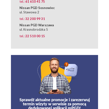
tel.:
61 610 41 75
Nissan PGD Sosnowiec
ul. Stawowa 2
tel.:
32 200 99 31
Nissan PGD Warszawa
ul. Krasnobrodzka 5
tel.:
22 510 00 15
Sprawdź aktualne promocje i zarezerwuj
termin wizyty w serwisie za pomocą
dedykowanej aplikacji mPGD!