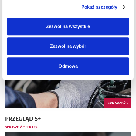
OFERTY SPECJALNE
Pokaż szczegóły
UMÓW SIĘ DO SERWISU
Zezwól na wszystkie
ZAPRASZAMY DO KONTAKTU Z SERWISEM ... >
Zezwól na wybór
Odmowa
SPRAWDŹ >
PRZEGLĄD 5+
SPRAWDŹ OFERTĘ >