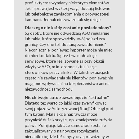
profilaktyczne wymiany niektórych elementów.
Jeśli sprawa jest wyższej wagi, dostają listowne
lub telefoniczne zawiadomienia o prowadzonej
kampanii. Jednak nie zawsze tak się dzieje.
Dlaczego nie każdy zostanie powiadomiony?
Są osoby, które nie odwiedzają ASO regularnie
lub takie, które sprowadziły swój pojazd zza
granicy. Czy one też dostaną zawiadomienie?
Niekoniecznie, ponieważ importer może nie mieć
do nich kontaktu. Są też tzw. małe akcje
serwisowe, które realizowane są przy okazji
wizyty w ASO, m.in. drobne aktualizacje
sterowników pracy silnika. W takich sytuacjach
często nie zawiadamia się klientów, ponieważ nie
mają one wpływu ani na bezpieczeństwo ani na
niezawodność samochodu.
Niech twoje auto zawsze będzie "aktualne"
Dlatego też warto co jakiś czas zweryfikować
swój pojazd w Autoryzowanej Stacji Obsługi pod
tym kątem. Mała akcja naprawcza może
przynieść duże korzyści, np. zmniejszenie zużycia
paliwa. Pomijając fakt, że samochód zostanie
zaktualizowany o najnowsze rozwiązania,
nierzadko będzie też umyty czy sprawdzony w