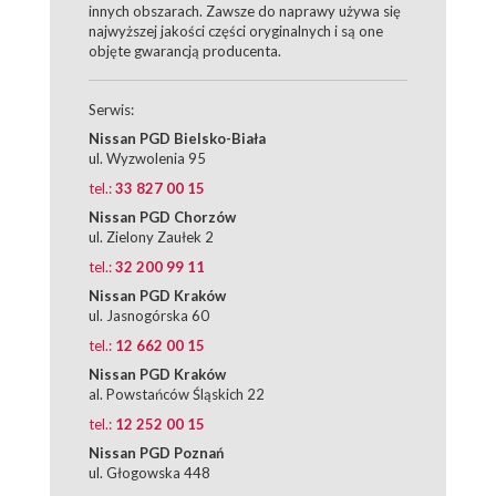
innych obszarach. Zawsze do naprawy używa się
najwyższej jakości części oryginalnych i są one
objęte gwarancją producenta.
Serwis:
Nissan PGD Bielsko-Biała
ul. Wyzwolenia 95
tel.:
33 827 00 15
Nissan PGD Chorzów
ul. Zielony Zaułek 2
tel.:
32 200 99 11
Nissan PGD Kraków
ul. Jasnogórska 60
tel.:
12 662 00 15
Nissan PGD Kraków
al. Powstańców Śląskich 22
tel.:
12 252 00 15
Nissan PGD Poznań
ul. Głogowska 448