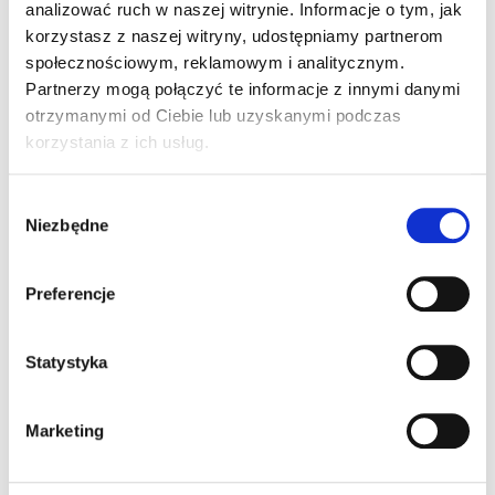
lub
analizować ruch w naszej witrynie. Informacje o tym, jak
korzystasz z naszej witryny, udostępniamy partnerom
społecznościowym, reklamowym i analitycznym.
Partnerzy mogą połączyć te informacje z innymi danymi
otrzymanymi od Ciebie lub uzyskanymi podczas
korzystania z ich usług.
Wybór
* Pola oznaczone gwiazdką są obowiązkowe
Niezbędne
zgody
Oświadczam, że zapoznałem się z
klauzulą informacyjną
.
Preferencje
Statystyka
Wyślij zgłoszenie
Marketing