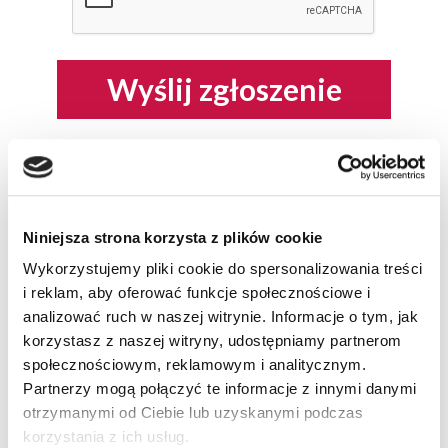
Wyślij zgłoszenie
OFERTY SPECJALNE
Niniejsza strona korzysta z plików cookie
UMÓW SIĘ DO SERWISU
Wykorzystujemy pliki cookie do spersonalizowania treści
ZAPRASZAMY DO KONTAKTU Z SERWISEM ... >
i reklam, aby oferować funkcje społecznościowe i
analizować ruch w naszej witrynie. Informacje o tym, jak
korzystasz z naszej witryny, udostępniamy partnerom
społecznościowym, reklamowym i analitycznym.
Partnerzy mogą połączyć te informacje z innymi danymi
otrzymanymi od Ciebie lub uzyskanymi podczas
korzystania z ich usług.