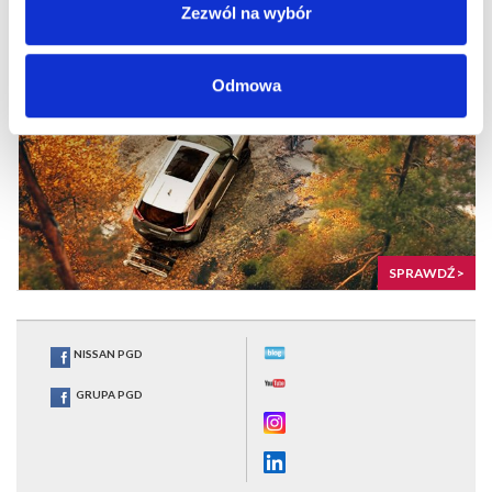
SPRAWDŹ PROMOCJE ... >
Zezwól na wybór
Odmowa
SPRAWDŹ >
NISSAN PGD
GRUPA PGD