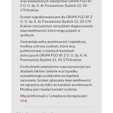
oraz wewnętrznych standardów GRUPA PGD SP.
Z O. O. Sp. K. Al. Powstańców Śląskich 22, 30-
570 Kraków.
System sygnalizowania jest dla GRUPA PGD SP. Z
O. O. Sp. K. Al. Powstańców Śląskich 22, 30-570
Kraków rzeczywistym narzędziem diagnozowania
nieprawidłowości, które mogą pojawić w
spółkach.
Gwarantuje pełną anonimowość i największą
możliwą ochronę osobom, które chcą
poinformować o istotnych kwestiach
dotyczących GRUPA PGD SP. Z O. O. Sp. K. Al.
Powstańców Śląskich 22, 30-570 Kraków.
Dochodzenie wewnętrzne rozpoczynane jest po
zbadaniu faktów i jedynie w przypadku
uzasadnionego podejrzenia wystąpienia
naruszenia. System zgłaszania nieprawidłowości
nie ogranicza się tylko do kanałów anonimowych.
Możliwy jest również kontakt osobisty.
Więcej informacji o Compliance dostępne jest
tutaj.