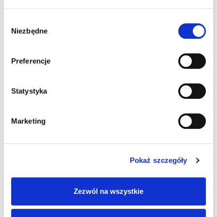
Wybór
SPRAWDŹ >
Niezbędne
zgody
PRZEGLĄD 5+
Preferencje
SPRAWDŹ OFERTĘ >
Statystyka
Marketing
Pokaż szczegóły
SPRAWDŹ >
Zezwól na wszystkie
SEZON NA PROMOCJE