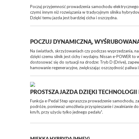
Poczuj przyjemność prowadzenia samochodu elektrycznego 
czymś innym niż rozwiązania w tradycyjnym silniku hybrydow
Dzięki temu jazda jest bardziej cicha i oszczędna.
POCZUJ DYNAMICZNĄ, WYŚRUBOWAN
Na światłach, skrzyżowaniach czy podczas wyprzedzania, na
dzięki czemu silnik jest cichy i wydajny. Nissan e-POWER t
dostosować się do sytuacji na drodze: Tryb D (Drive), zap
hamowanie regeneracyjne, zwiększając oszczędność paliwa i
PROSTSZA JAZDA DZIĘKI TECHNOLOGII 
Funkcja e-Pedal Step upraszcza prowadzenie samochodu, zap
podróże, ponieważ umożliwia przyspieszanie i zwalnianie d
km/h, przy użyciu tylko jednego pedału¹.
MIĘKKA HYBRYDA (MHEV)