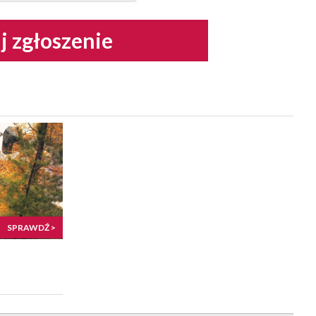
j zgłoszenie
SPRAWDŹ >