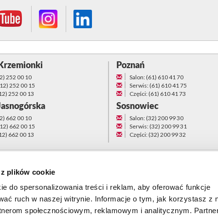
Krzemionki
Poznań
12) 252 00 10
Salon: (61) 610 41 70
(12) 252 00 15
Serwis: (61) 610 41 75
(12) 252 00 13
Części: (61) 610 41 73
Jasnogórska
Sosnowiec
12) 662 00 10
Salon: (32) 200 99 30
(12) 662 00 15
Serwis: (32) 200 99 31
(12) 662 00 13
Części: (32) 200 99 32
 z plików cookie
ie do spersonalizowania treści i reklam, aby oferować funkcje
wać ruch w naszej witrynie. Informacje o tym, jak korzystasz z 
rtnerom społecznościowym, reklamowym i analitycznym. Partn