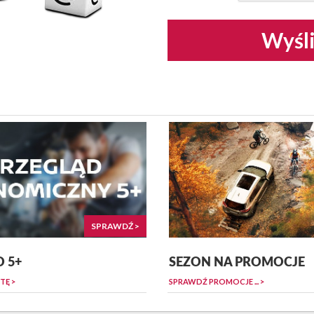
Wyśli
SPRAWDŹ >
 5+
SEZON NA PROMOCJE
TĘ >
SPRAWDŹ PROMOCJE ... >