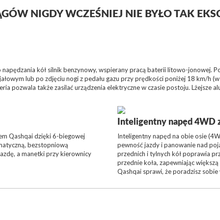
GÓW NIGDY WCZEŚNIEJ NIE BYŁO TAK EKS
apędzania kół silnik benzynowy, wspierany pracą baterii litowo-jonowej. P
jałowym lub po zdjęciu nogi z pedału gazu przy prędkości poniżej 18 km/h (w
ria pozwala także zasilać urządzenia elektryczne w czasie postoju. Lżejsze a
Inteligentny napęd 4WD z
nem Qashqai dzięki 6-biegowej
Inteligentny napęd na obie osie (4
omatyczną, bezstopniową
pewność jazdy i panowanie nad po
jazdę, a manetki przy kierownicy
przednich i tylnych kół poprawia p
przednie koła, zapewniając większą
Qashqai sprawi, że poradzisz sobie 