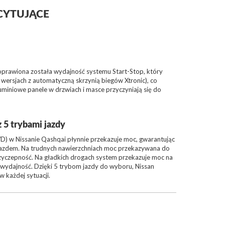
CYTUJĄCE
oprawiona została wydajność systemu Start-Stop, który
 wersjach z automatyczną skrzynią biegów Xtronic), co
luminiowe panele w drzwiach i masce przyczyniają się do
 5 trybami jazdy
WD) w Nissanie Qashqai płynnie przekazuje moc, gwarantując
jazdem. Na trudnych nawierzchniach moc przekazywana do
rzyczepność. Na gładkich drogach system przekazuje moc na
 wydajność. Dzięki 5 trybom jazdy do wyboru, Nissan
w każdej sytuacji.