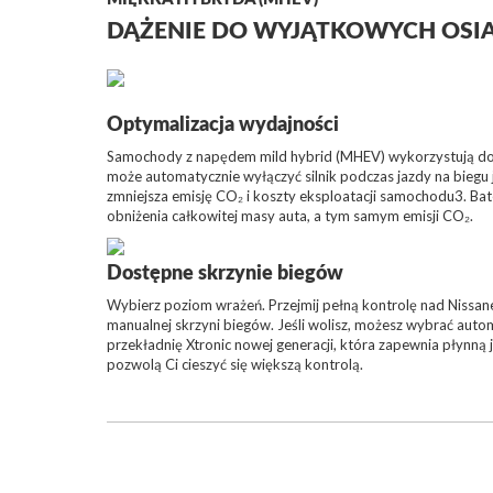
DĄŻENIE DO WYJĄTKOWYCH OSIĄ
Optymalizacja wydajności
Samochody z napędem mild hybrid (MHEV) wykorzystują do n
może automatycznie wyłączyć silnik podczas jazdy na biegu 
zmniejsza emisję CO₂ i koszty eksploatacji samochodu3. Bate
obniżenia całkowitej masy auta, a tym samym emisji CO₂.
Dostępne skrzynie biegów
Wybierz poziom wrażeń. Przejmij pełną kontrolę nad Nissa
manualnej skrzyni biegów. Jeśli wolisz, możesz wybrać aut
przekładnię Xtronic nowej generacji, która zapewnia płynną 
pozwolą Ci cieszyć się większą kontrolą.