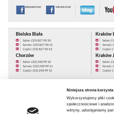
NISSAN PGD
GRUPA PGD
Bielsko Biała
Kraków 
Salon: (33) 827 00 10
Salon: (
Serwis: (33) 827 00 15
Serwis: 
Części: (33) 827 00 13
Części: 
Chorzów
Kraków 
Salon: (32) 200 99 10
Salon: (
Serwis: (32) 200 99 11
Serwis: 
Części: (32) 200 99 12
Części: 
Niniejsza strona korzysta
Wykorzystujemy pliki cook
społecznościowe i analizo
witryny, udostępniamy pa