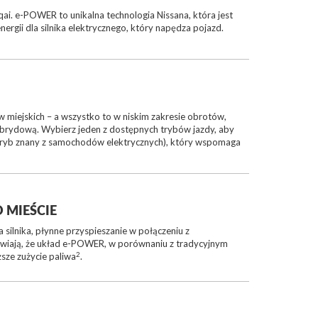
 e-POWER to unikalna technologia Nissana, która jest
rgii dla silnika elektrycznego, który napędza pojazd.
miejskich – a wszystko to w niskim zakresie obrotów,
hybrydową. Wybierz jeden z dostępnych trybów jazdy, aby
 (tryb znany z samochodów elektrycznych), który wspomaga
 MIEŚCIE
 silnika, płynne przyspieszanie w połączeniu z
wiają, że układ e-POWER, w porównaniu z tradycyjnym
2
sze zużycie paliwa
.