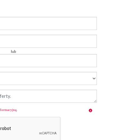
lub
nformacyjną
.