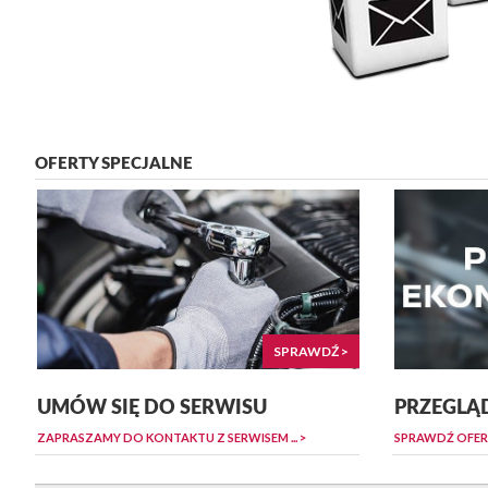
OFERTY SPECJALNE
SPRAWDŹ >
UMÓW SIĘ DO SERWISU
PRZEGLĄD
ZAPRASZAMY DO KONTAKTU Z SERWISEM ... >
SPRAWDŹ OFER