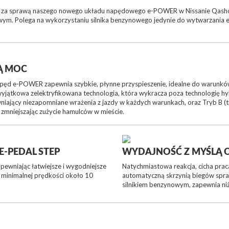
za sprawą naszego nowego układu napędowego e-POWER w Nissanie Qashqai.
ym. Polega na wykorzystaniu silnika benzynowego jedynie do wytwarzania ene
Ą MOC
pęd e-POWER zapewnia szybkie, płynne przyspieszenie, idealne do warunków 
o wyjątkowa zelektryfikowana technologia, która wykracza poza technologię 
ewniający niezapomniane wrażenia z jazdy w każdych warunkach, oraz Tryb B
 zmniejszając zużycie hamulców w mieście.
E-PEDAL STEP
WYDAJNOŚĆ Z MYŚLĄ O
ewniając łatwiejsze i wygodniejsze
Natychmiastowa reakcja, cicha praca
o minimalnej prędkości około 10
automatyczną skrzynią biegów spra
silnikiem benzynowym, zapewnia niż