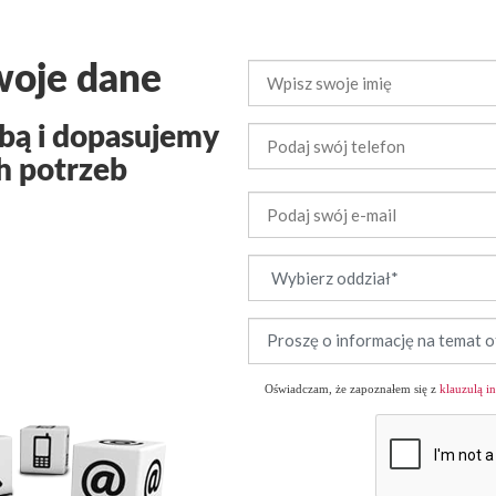
woje dane
obą i dopasujemy
h potrzeb
Oświadczam, że zapoznałem się z
klauzulą i