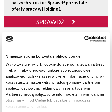
naszych struktur. Sprawdź pozostałe
oferty pracy w Holding1
SPRAWDŹ
OFERTY SPECJALNE
UMÓW SIĘ DO SERWISU
Niniejsza strona korzysta z plików cookie
ZAPRASZAMY DO KONTAKTU Z SERWISEM ... >
Wykorzystujemy pliki cookie do spersonalizowania treści
i reklam, aby oferować funkcje społecznościowe i
analizować ruch w naszej witrynie. Informacje o tym, jak
korzystasz z naszej witryny, udostępniamy partnerom
społecznościowym, reklamowym i analitycznym.
Partnerzy mogą połączyć te informacje z innymi danymi
otrzymanymi od Ciebie lub uzyskanymi podczas
korzystania z ich usług.