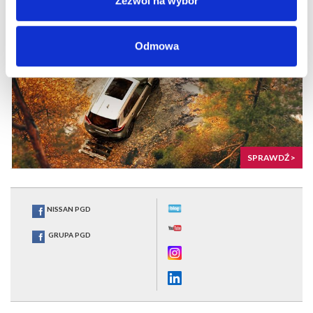
Zezwól na wybór
Odmowa
SPRAWDŹ >
NISSAN PGD
GRUPA PGD