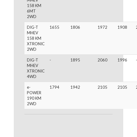
MHEV
158 KM
6MT
2WD
DIG-T
1655
1806
1972
1908
MHEV
158 KM
XTRONIC
2WD
DIG-T
-
1895
2060
1996
MHEV
XTRONIC
4WD
e-
1794
1942
2105
2105
POWER
190 KM
2WD