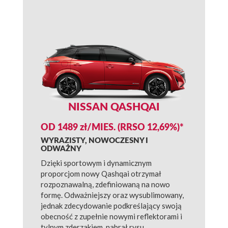
NISSAN QASHQAI
OD 1489 zł/MIES. (RRSO 12,69%)*
WYRAZISTY, NOWOCZESNY I
ODWAŻNY
Dzięki sportowym i dynamicznym
proporcjom nowy Qashqai otrzymał
rozpoznawalną, zdefiniowaną na nowo
formę. Odważniejszy oraz wysublimowany,
jednak zdecydowanie podkreślający swoją
obecność z zupełnie nowymi reflektorami i
tylnym zderzakiem, nabrał rysu