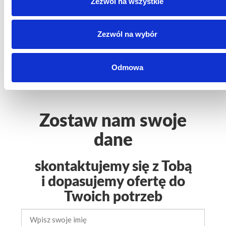
Zezwól na wszystkie
związane z zawieraniem umów kredytowych na
podstawie umowy z RCI Banque S.A. Oddział w Polsce z
siedzibą w Warszawie. Mobilize Financial Services to
marka handlowa dla RCI Banque S.A. Oddział w Polsce i
RCI Leasing Polska Sp. z o.o.
Zezwól na wybór
Mobilize Financial Services to nazwa handlowa dla RCI
Banque S.A. Oddział w Polsce oraz RCI Leasing Polska Sp.
z o.o.
Odmowa
Zostaw nam swoje
dane
skontaktujemy się z Tobą
i dopasujemy ofertę do
Twoich potrzeb