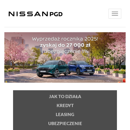
Toggle
navigatio
JAK TO DZIAŁA
KREDYT
LEASING
UBEZPIECZENIE