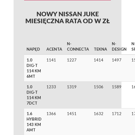
NOWY NISSAN JUKE
MIESIĘCZNA RATA OD W ZŁ
N-
N-
N
NAPĘD
ACENTA
CONNECTA
TEKNA
DESIGN
S
1.0
1141
1227
1414
1497
1
DIG-T
114 KM
6MT
1.0
1233
1319
1506
1589
1
DIG-T
114 KM
7DCT
1.6
1366
1451
1632
1712
1
HYBRID
143 KM
AMT