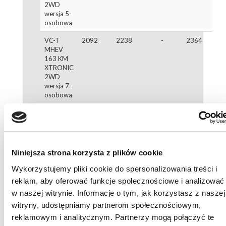
2WD
wersja 5-
osobowa
VC-T
2092
2238
-
2364
MHEV
163 KM
XTRONIC
2WD
wersja 7-
osobowa
e-
2211
2358
2401
2484
POWER
204 KM
wersja 5-
osobowa
Niniejsza strona korzysta z plików cookie
e-
-
2477
2520
2603
Wykorzystujemy pliki cookie do spersonalizowania treści i
POWER
reklam, aby oferować funkcje społecznościowe i analizować
213 KM
w naszej witrynie. Informacje o tym, jak korzystasz z naszej
e-4ORCE
wersja 5-
witryny, udostępniamy partnerom społecznościowym,
osobowa
reklamowym i analitycznym. Partnerzy mogą połączyć te