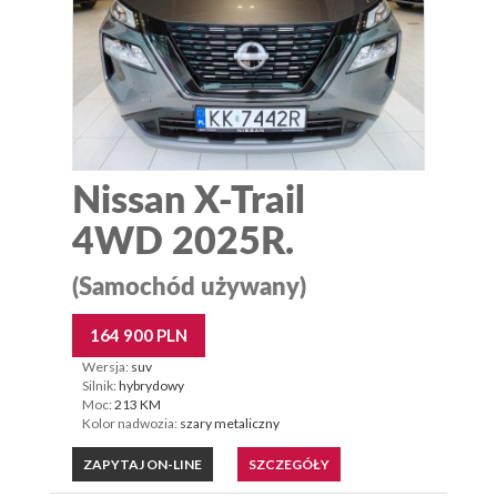
Nissan X-Trail
4WD 2025R.
(Samochód używany)
164 900 PLN
Wersja:
suv
Silnik:
hybrydowy
Moc:
213 KM
Kolor nadwozia:
szary metaliczny
ZAPYTAJ ON-LINE
SZCZEGÓŁY