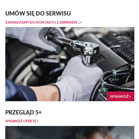
UMÓW SIĘ DO SERWISU
ZAPRASZAMY DO KONTAKTU Z SERWISEM ... >
SPRAWDŹ >
PRZEGLĄD 5+
SPRAWDŹ OFERTĘ >