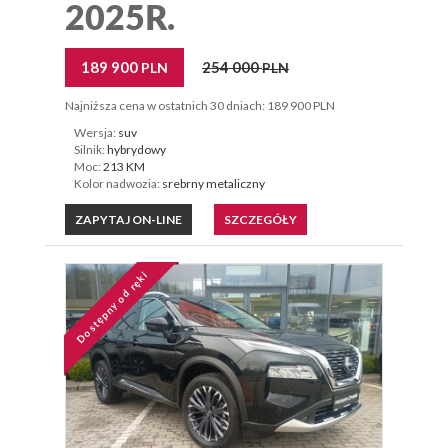
2025R.
189 900
254 000
PLN
PLN
Najniższa cena w ostatnich 30 dniach: 189 900 PLN
Wersja:
suv
Silnik:
hybrydowy
Moc:
213 KM
Kolor nadwozia:
srebrny metaliczny
ZAPYTAJ ON-LINE
SZCZEGÓŁY
Dostępny od ręki