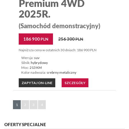
Premium 4WD
2025R.
(Samochód demonstracyjny)
186 900
256 300
PLN
PLN
Najniższa cena w ostatnich 30 dniach: 186 900 PLN
Wersja:
suv
Silnik:
hybrydowy
Moc:
213 KM
Kolor nadwozia:
srebrny metaliczny
ZAPYTAJ ON-LINE
SZCZEGÓŁY
1
2
3
4
OFERTY SPECJALNE