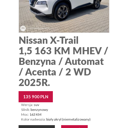
Nissan X-Trail
1,5 163 KM MHEV /
Benzyna / Automat
/ Acenta / 2 WD
2025R.
135 900 PLN
Wersja:
suv
Silnik:
benzynowy
Moc:
163 KM
Kolor nadwozia:
biały akryl (niemetalizowany)