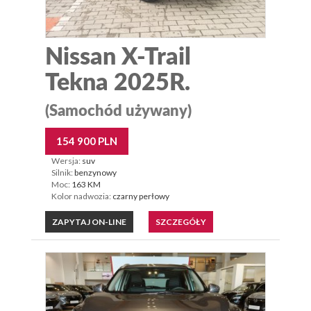
Nissan X-Trail
Tekna 2025R.
(Samochód używany)
154 900 PLN
Wersja:
suv
Silnik:
benzynowy
Moc:
163 KM
Kolor nadwozia:
czarny perłowy
ZAPYTAJ ON-LINE
SZCZEGÓŁY