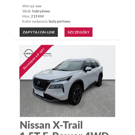
Wersja:
suv
Silnik:
hybrydowy
Moc:
213 KM
Kolor nadwozia:
biały perłowy
ZAPYTAJ ON-LINE
SZCZEGÓŁY
Dostępny od ręki
Nissan X-Trail