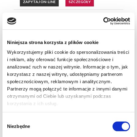
ZAPYTAJ ON-LINE
SZCZEGÓŁY
Dostępny od ręki
Niniejsza strona korzysta z plików cookie
Wykorzystujemy pliki cookie do spersonalizowania treści
i reklam, aby oferować funkcje społecznościowe i
analizować ruch w naszej witrynie. Informacje o tym, jak
korzystasz z naszej witryny, udostępniamy partnerom
społecznościowym, reklamowym i analitycznym.
Partnerzy mogą połączyć te informacje z innymi danymi
Nissan X-Trail
otrzymanymi od Ciebie lub uzyskanymi podczas
korzystania z ich usług.
Acenta 2025R.
(Samochód używany)
Wybór
Niezbędne
zgody
134 900 PLN