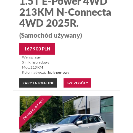
1.5T E-Power 4WD
213KM N-Connecta
4WD 2025R.
(Samochód używany)
167 900 PLN
Wersja:
suv
Silnik:
hybrydowy
Moc:
213 KM
Kolor nadwozia:
biały perłowy
ZAPYTAJ ON-LINE
SZCZEGÓŁY
Dostępny od ręki