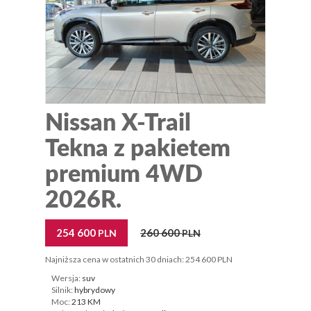
Nissan X-Trail
Tekna z pakietem
premium 4WD
2026R.
254 600
260 600
PLN
PLN
Najniższa cena w ostatnich 30 dniach: 254 600 PLN
Wersja:
suv
Silnik:
hybrydowy
Moc:
213 KM