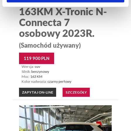
1.5 VC-T MHEV
163KM X-Tronic N-
Connecta 7
osobowy 2023R.
(Samochód używany)
119 900 PLN
Wersja:
suv
Silnik:
benzynowy
Moc:
163 KM
Kolor nadwozia:
czarny perłowy
ZAPYTAJ ON-LINE
SZCZEGÓŁY