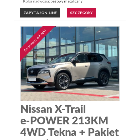
Kolor nadwozia:
beżowy metaliczny
ZAPYTAJ ON-LINE
SZCZEGÓŁY
Dostępny od ręki
Nissan X-Trail
e-POWER 213KM
4WD Tekna + Pakiet