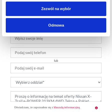
Zezwól na wybór
skontaktujemy się z Tobą
i dopasujemy ofertę do
Odmowa
Twoich potrzeb
lub
Oświadczam, że zapoznałem się z
klauzulą informacyjną
.