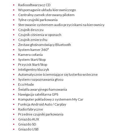
Radioodtwarzacz CD
Wspomaganie układu kierowniczego
Centralny zamek sterowany pilotem
Tylne czujniki parkowania
Sterowanie systemem audio przyciskami na kierownicy
Czujnik deszczu
Czujnik ciśnienia w oponach
Czujnik zmierzchu
Zestaw głośnomówiący Bluetooth
System kamer 360°
Kamera cofania
System Start/Stop
Przycisk Start/Stop
Inteligentny kluczyk
Automatycznie ściemniające się lusterko wsteczne
System rozpoznawania głosu
Eco Mode
Światła awaryjnego hamowania
Nawigacja satelitarna GPS
Komputer pokładowy z systemem My Car
Funkcja Android Auto / Carplay
Radio fabryczne
Przednie czujniki parkowania
Gniazdo AUX
Gniazdo SD
Gniazdo USB