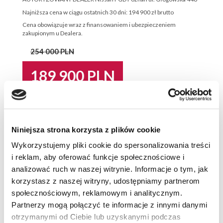
Najniższa cena w ciągu ostatnich 30 dni: 194 900 zł brutto
Cena obowiązuje wraz z finansowaniem i ubezpieczeniem
zakupionym u Dealera.
254 000 PLN
189 900 PLN
Najniższa cena w ostatnich 30 dniach:
189 900 PLN
Korzyść:
Niniejsza strona korzysta z plików cookie
64 100 PLN
Wykorzystujemy pliki cookie do spersonalizowania treści
i reklam, aby oferować funkcje społecznościowe i
Napęd:
4WD
analizować ruch w naszej witrynie. Informacje o tym, jak
korzystasz z naszej witryny, udostępniamy partnerom
Skrzynia:
automatyczna
społecznościowym, reklamowym i analitycznym.
Nadwozie:
suv
Partnerzy mogą połączyć te informacje z innymi danymi
Silnik:
hybrydowy
otrzymanymi od Ciebie lub uzyskanymi podczas