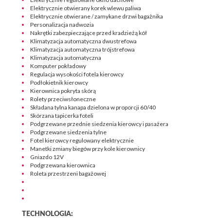
Elektrycznie otwierany korek wlewu paliwa
Elektrycznie otwierane / zamykane drzwi bagażnika
Personalizacja nadwozia
Nakrętki zabezpieczające przed kradzieżą kół
Klimatyzacja automatyczna dwustrefowa
Klimatyzacja automatyczna trójstrefowa
Klimatyzacja automatyczna
Komputer pokładowy
Regulacja wysokości fotela kierowcy
Podłokietnik kierowcy
Kierownica pokryta skórą
Rolety przeciwsłoneczne
Składana tylna kanapa dzielona w proporcji 60/40
Skórzana tapicerka foteli
Podgrzewane przednie siedzenia kierowcy i pasażera
Podgrzewane siedzenia tylne
Fotel kierowcy regulowany elektrycznie
Manetki zmiany biegów przy kole kierownicy
Gniazdo 12V
Podgrzewana kierownica
Roleta przestrzeni bagażowej
TECHNOLOGIA: