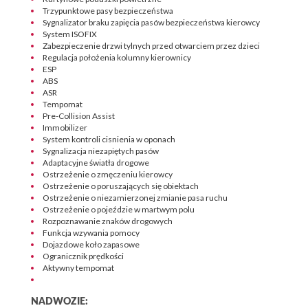
Trzypunktowe pasy bezpieczeństwa
Sygnalizator braku zapięcia pasów bezpieczeństwa kierowcy
System ISOFIX
Zabezpieczenie drzwi tylnych przed otwarciem przez dzieci
Regulacja położenia kolumny kierownicy
ESP
ABS
ASR
Tempomat
Pre-Collision Assist
Immobilizer
System kontroli cisnienia w oponach
Sygnalizacja niezapiętych pasów
Adaptacyjne światła drogowe
Ostrzeżenie o zmęczeniu kierowcy
Ostrzeżenie o poruszających się obiektach
Ostrzeżenie o niezamierzonej zmianie pasa ruchu
Ostrzeżenie o pojeździe w martwym polu
Rozpoznawanie znaków drogowych
Funkcja wzywania pomocy
Dojazdowe koło zapasowe
Ogranicznik prędkości
Aktywny tempomat
NADWOZIE: