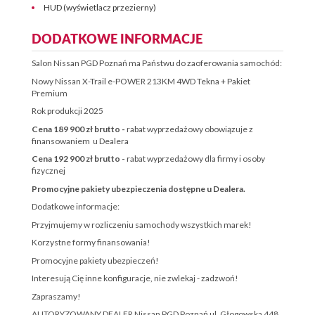
HUD (wyświetlacz przezierny)
DODATKOWE INFORMACJE
Salon Nissan PGD Poznań ma Państwu do zaoferowania samochód:
Nowy Nissan X-Trail e-POWER 213KM 4WD Tekna + Pakiet
Premium
Rok produkcji 2025
Cena 189 900 zł brutto -
rabat wyprzedażowy obowiązuje z
finansowaniem u Dealera
Cena 192 900 zł brutto -
rabat wyprzedażowy dla firmy i osoby
fizycznej
Promocyjne pakiety ubezpieczenia dostępne u Dealera.
Dodatkowe informacje:
Przyjmujemy w rozliczeniu samochody wszystkich marek!
Korzystne formy finansowania!
Promocyjne pakiety ubezpieczeń!
Interesują Cię inne konfiguracje, nie zwlekaj - zadzwoń!
Zapraszamy!
AUTORYZOWANY DEALER Nissan PGD Poznań ul. Głogowska 448