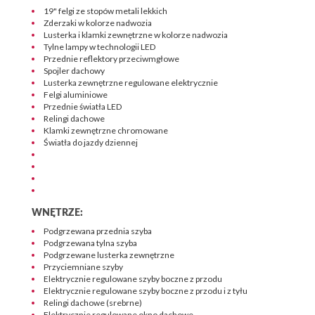
19" felgi ze stopów metali lekkich
Zderzaki w kolorze nadwozia
Lusterka i klamki zewnętrzne w kolorze nadwozia
Tylne lampy w technologii LED
Przednie reflektory przeciwmgłowe
Spojler dachowy
Lusterka zewnętrzne regulowane elektrycznie
Felgi aluminiowe
Przednie światła LED
Relingi dachowe
Klamki zewnętrzne chromowane
Światła do jazdy dziennej
WNĘTRZE:
Podgrzewana przednia szyba
Podgrzewana tylna szyba
Podgrzewane lusterka zewnętrzne
Przyciemniane szyby
Elektrycznie regulowane szyby boczne z przodu
Elektrycznie regulowane szyby boczne z przodu i z tyłu
Relingi dachowe (srebrne)
Elektrycznie regulowane okno dachowe