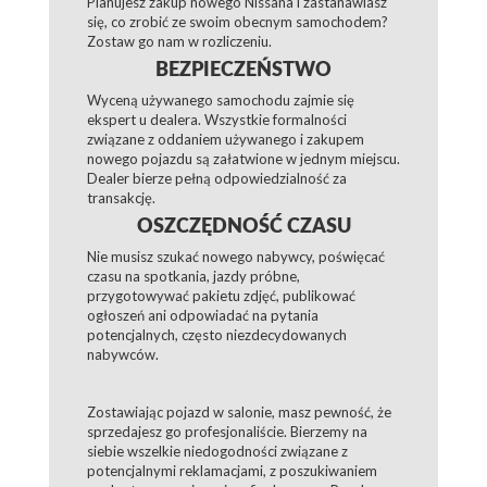
Planujesz zakup nowego Nissana i zastanawiasz
się, co zrobić ze swoim obecnym samochodem?
Zostaw go nam w rozliczeniu.
BEZPIECZEŃSTWO
Wyceną używanego samochodu zajmie się
ekspert u dealera. Wszystkie formalności
związane z oddaniem używanego i zakupem
nowego pojazdu są załatwione w jednym miejscu.
Dealer bierze pełną odpowiedzialność za
transakcję.
OSZCZĘDNOŚĆ CZASU
Nie musisz szukać nowego nabywcy, poświęcać
czasu na spotkania, jazdy próbne,
przygotowywać pakietu zdjęć, publikować
ogłoszeń ani odpowiadać na pytania
potencjalnych, często niezdecydowanych
nabywców.
Zostawiając pojazd w salonie, masz pewność, że
sprzedajesz go profesjonaliście. Bierzemy na
siebie wszelkie niedogodności związane z
potencjalnymi reklamacjami, z poszukiwaniem