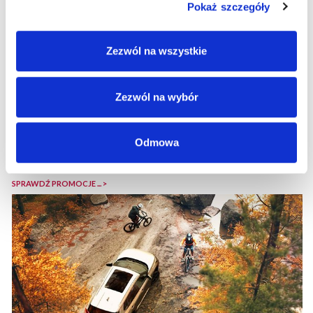
Pokaż szczegóły
Zezwól na wszystkie
Zezwól na wybór
SPRAWDŹ >
Odmowa
SEZON NA PROMOCJE
SPRAWDŹ PROMOCJE ... >