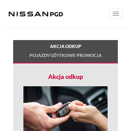
Toggle
navigatio
AKCJA ODKUP
POJAZDY UŻYTKOWE PROMOCJA
Akcja odkup