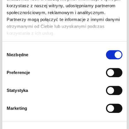
korzystasz z naszej witryny, udostępniamy partnerom
społecznościowym, reklamowym i analitycznym.
UMÓW SIĘ DO SERWISU
Partnerzy mogą połączyć te informacje z innymi danymi
ZAPRASZAMY DO KONTAKTU Z SERWISEM ... >
otrzymanymi od Ciebie lub uzyskanymi podczas
korzystania z ich usług.
Wybór
Niezbędne
zgody
Preferencje
Statystyka
SPRAWDŹ >
PRZEGLĄD 5+
Marketing
SPRAWDŹ OFERTĘ >