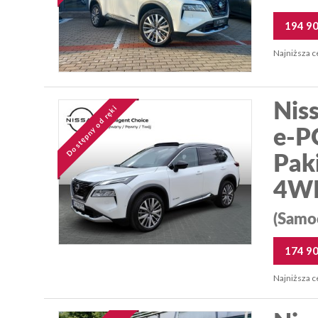
194 9
Najniższa c
Niss
Dostępny od ręki
e-P
Paki
4WD
(Samo
174 9
Najniższa c