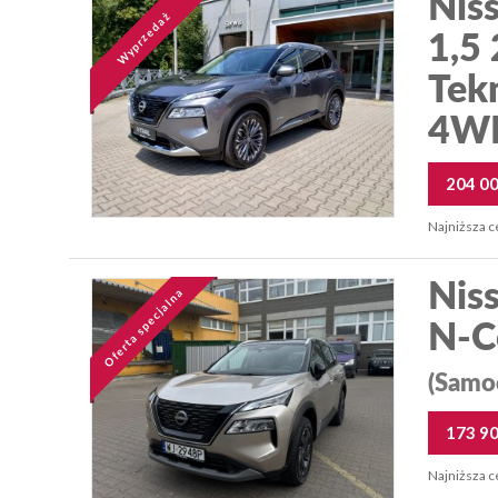
Niss
Wyprzedaż
1,5
Tek
4WD
204 0
Najniższa c
Niss
Oferta specjalna
N-C
(Samo
173 9
Najniższa c