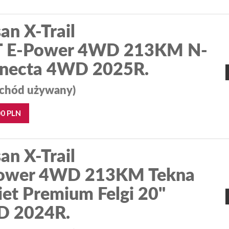
an X-Trail
T E-Power 4WD 213KM N-
necta 4WD 2025R.
chód używany)
00 PLN
an X-Trail
ower 4WD 213KM Tekna
iet Premium Felgi 20"
 2024R.