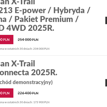
an X-Trail
 213 E-power / Hybryda /
na / Pakiet Premium /
 4WD 2025R.
00
254 000
PLN
PLN
ena w ostatnich 30 dniach: 204 000 PLN
an X-Trail
onnecta 2025R.
chód demonstracyjny)
00
226 400
PLN
PLN
ena w ostatnich 30 dniach: 173 900 PLN