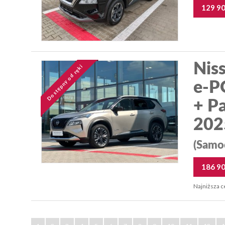
129 9
Niss
Dostępny od ręki
e-P
+ P
202
(Samo
186 9
Najniższa c