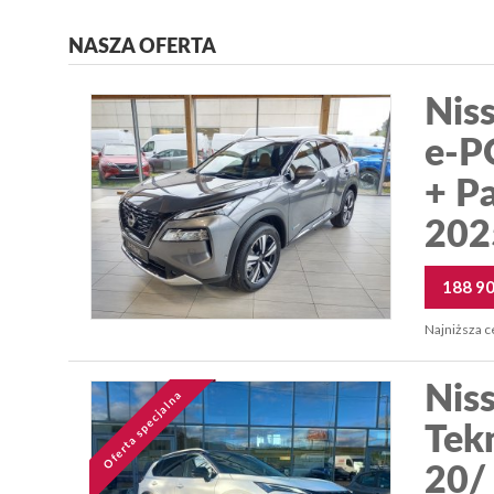
NASZA OFERTA
Niss
e-P
+ P
202
188 9
Najniższa c
Niss
Oferta specjalna
Tek
20/