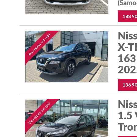
(Samo
188 9
Niss
Dostępny od ręki
X-T
163
202
136 9
Niss
Dostępny od ręki
1.5
Tro