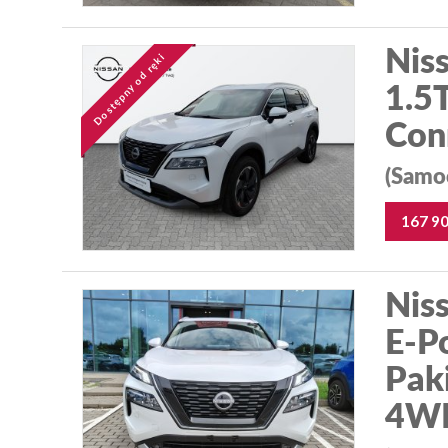
Niss
Dostępny od ręki
1.5
Con
(Samo
167 9
Niss
E-P
Pak
4WD