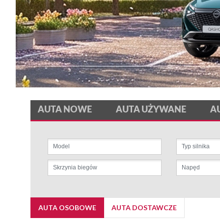
AUTA NOWE
AUTA UŻYWANE
A
AUTA OSOBOWE
AUTA DOSTAWCZE