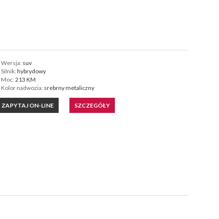
Wersja:
suv
Silnik:
hybrydowy
Moc:
213 KM
Kolor nadwozia:
srebrny metaliczny
ZAPYTAJ ON-LINE
SZCZEGÓŁY