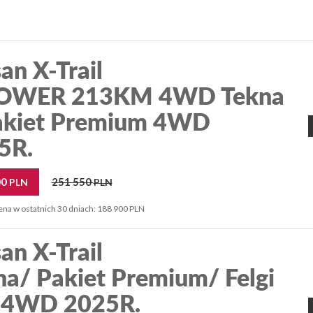
an X-Trail
OWER 213KM 4WD Tekna
akiet Premium 4WD
5R.
00
251 550
PLN
PLN
ena w ostatnich 30 dniach: 188 900 PLN
an X-Trail
na/ Pakiet Premium/ Felgi
 4WD 2025R.