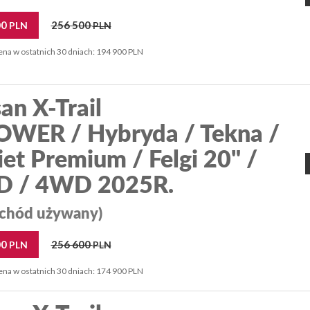
00
256 500
PLN
PLN
ena w ostatnich 30 dniach: 194 900 PLN
an X-Trail
OWER / Hybryda / Tekna /
et Premium / Felgi 20" /
 / 4WD 2025R.
chód używany)
00
256 600
PLN
PLN
ena w ostatnich 30 dniach: 174 900 PLN