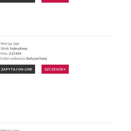
Wersja:
suv
Silnik:
hybrydowy
Moc:
213 KM
Kolor nadwozia:
biały perłowy
ZAPYTAJ ON-LINE
SZCZEGÓŁY
Wersja:
suv