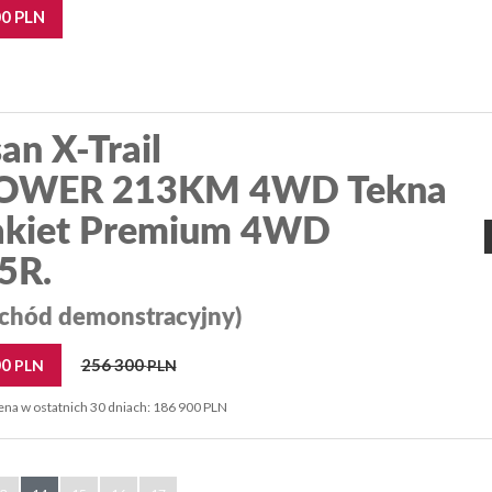
00 PLN
an X-Trail
OWER 213KM 4WD Tekna
akiet Premium 4WD
5R.
chód demonstracyjny)
00
256 300
PLN
PLN
ena w ostatnich 30 dniach: 186 900 PLN