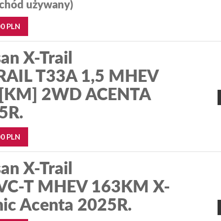
chód używany)
00 PLN
an X-Trail
RAIL T33A 1,5 MHEV
[KM] 2WD ACENTA
5R.
00 PLN
an X-Trail
 VC-T MHEV 163KM X-
nic Acenta 2025R.