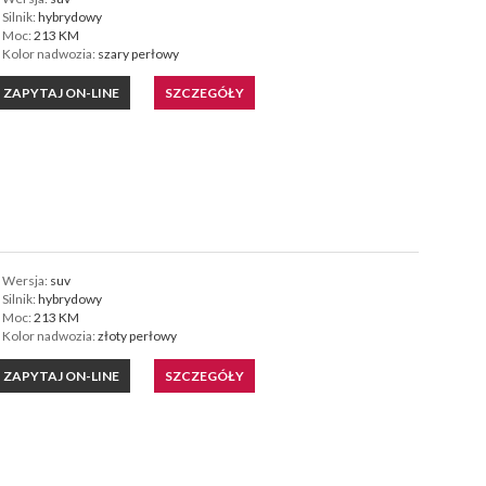
Silnik:
hybrydowy
Moc:
213 KM
Kolor nadwozia:
szary perłowy
ZAPYTAJ ON-LINE
SZCZEGÓŁY
Wersja:
suv
Silnik:
hybrydowy
Moc:
213 KM
Kolor nadwozia:
złoty perłowy
ZAPYTAJ ON-LINE
SZCZEGÓŁY