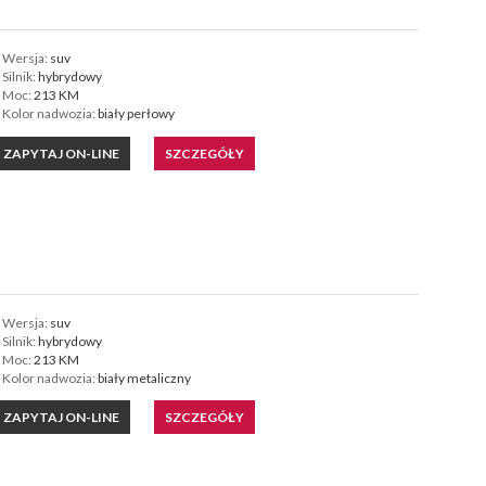
Wersja:
suv
Silnik:
hybrydowy
Moc:
213 KM
Kolor nadwozia:
biały perłowy
ZAPYTAJ ON-LINE
SZCZEGÓŁY
Wersja:
suv
Silnik:
hybrydowy
Moc:
213 KM
Kolor nadwozia:
biały metaliczny
ZAPYTAJ ON-LINE
SZCZEGÓŁY