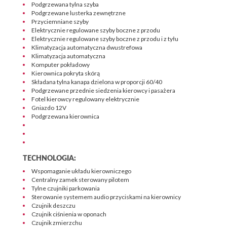
Podgrzewana tylna szyba
Podgrzewane lusterka zewnętrzne
Przyciemniane szyby
Elektrycznie regulowane szyby boczne z przodu
Elektrycznie regulowane szyby boczne z przodu i z tyłu
Klimatyzacja automatyczna dwustrefowa
Klimatyzacja automatyczna
Komputer pokładowy
Kierownica pokryta skórą
Składana tylna kanapa dzielona w proporcji 60/40
Podgrzewane przednie siedzenia kierowcy i pasażera
Fotel kierowcy regulowany elektrycznie
Gniazdo 12V
Podgrzewana kierownica
TECHNOLOGIA:
Wspomaganie układu kierowniczego
Centralny zamek sterowany pilotem
Tylne czujniki parkowania
Sterowanie systemem audio przyciskami na kierownicy
Czujnik deszczu
Czujnik ciśnienia w oponach
Czujnik zmierzchu