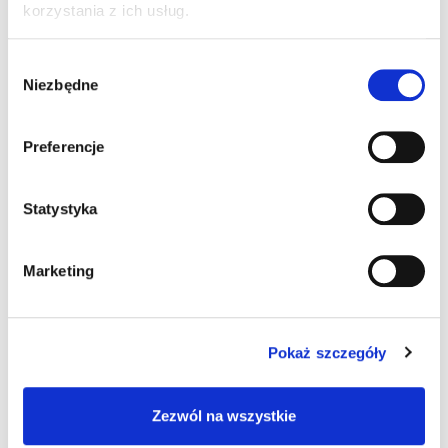
korzystania z ich usług.
skontaktujemy się z Tobą
Wybór
i dopasujemy ofertę do
Niezbędne
zgody
Twoich potrzeb
Preferencje
Statystyka
lub
Marketing
Pokaż szczegóły
Zezwól na wszystkie
Oświadczam, że zapoznałem się z
klauzulą informacyjną
.