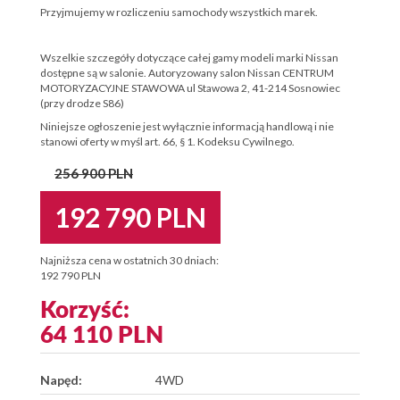
Przyjmujemy w rozliczeniu samochody wszystkich marek.
Wszelkie szczegóły dotyczące całej gamy modeli marki Nissan
dostępne są w salonie. Autoryzowany salon Nissan CENTRUM
MOTORYZACYJNE STAWOWA ul Stawowa 2, 41-214 Sosnowiec
(przy drodze S86)
Niniejsze ogłoszenie jest wyłącznie informacją handlową i nie
stanowi oferty w myśl art. 66, § 1. Kodeksu Cywilnego.
256 900 PLN
192 790 PLN
Najniższa cena w ostatnich 30 dniach:
192 790 PLN
Korzyść:
64 110 PLN
Napęd:
4WD