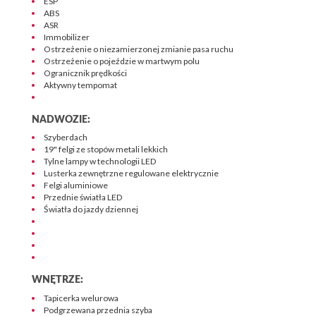
ESP
ABS
ASR
Immobilizer
Ostrzeżenie o niezamierzonej zmianie pasa ruchu
Ostrzeżenie o pojeździe w martwym polu
Ogranicznik prędkości
Aktywny tempomat
NADWOZIE:
Szyberdach
19" felgi ze stopów metali lekkich
Tylne lampy w technologii LED
Lusterka zewnętrzne regulowane elektrycznie
Felgi aluminiowe
Przednie światła LED
Światła do jazdy dziennej
WNĘTRZE:
Tapicerka welurowa
Podgrzewana przednia szyba