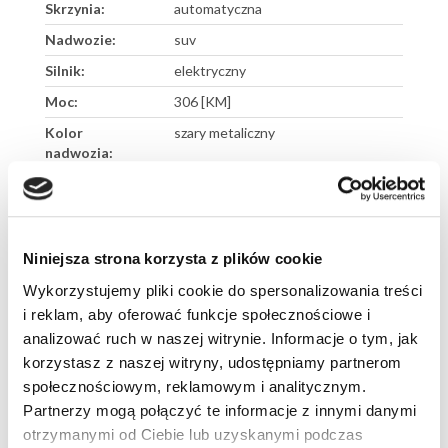
Skrzynia:
automatyczna
Nadwozie:
suv
Silnik:
elektryczny
Moc:
306 [KM]
Kolor
szary metaliczny
nadwozia:
Numer oferty:
SHN00009NI
Numer VIN:
JN1FE0TC8U0260270
Niniejsza strona korzysta z plików cookie
Wykorzystujemy pliki cookie do spersonalizowania treści
ZADZWOŃ I SPRAWDŹ SZCZEGÓŁY OFERTY.
i reklam, aby oferować funkcje społecznościowe i
analizować ruch w naszej witrynie. Informacje o tym, jak
korzystasz z naszej witryny, udostępniamy partnerom
społecznościowym, reklamowym i analitycznym.
Zostaw nam swoje
Partnerzy mogą połączyć te informacje z innymi danymi
dane
otrzymanymi od Ciebie lub uzyskanymi podczas