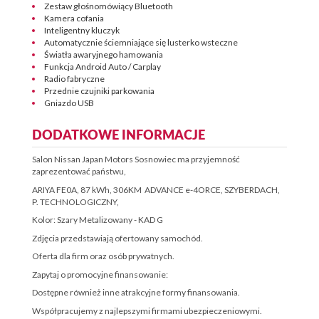
Zestaw głośnomówiący Bluetooth
Kamera cofania
Inteligentny kluczyk
Automatycznie ściemniające się lusterko wsteczne
Światła awaryjnego hamowania
Funkcja Android Auto / Carplay
Radio fabryczne
Przednie czujniki parkowania
Gniazdo USB
DODATKOWE INFORMACJE
Salon Nissan Japan Motors Sosnowiec ma przyjemność
zaprezentować państwu,
ARIYA FE0A, 87 kWh, 306KM ADVANCE e-4ORCE, SZYBERDACH,
P. TECHNOLOGICZNY,
Kolor: Szary Metalizowany - KAD G
Zdjęcia przedstawiają ofertowany samochód.
Oferta dla firm oraz osób prywatnych.
Zapytaj o promocyjne finansowanie:
Dostępne również inne atrakcyjne formy finansowania.
Współpracujemy z najlepszymi firmami ubezpieczeniowymi.