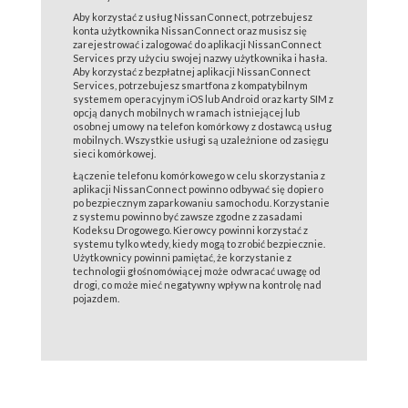
Aby korzystać z usług NissanConnect, potrzebujesz
konta użytkownika NissanConnect oraz musisz się
zarejestrować i zalogować do aplikacji NissanConnect
Services przy użyciu swojej nazwy użytkownika i hasła.
Aby korzystać z bezpłatnej aplikacji NissanConnect
Services, potrzebujesz smartfona z kompatybilnym
systemem operacyjnym iOS lub Android oraz karty SIM z
opcją danych mobilnych w ramach istniejącej lub
osobnej umowy na telefon komórkowy z dostawcą usług
mobilnych. Wszystkie usługi są uzależnione od zasięgu
sieci komórkowej.
Łączenie telefonu komórkowego w celu skorzystania z
aplikacji NissanConnect powinno odbywać się dopiero
po bezpiecznym zaparkowaniu samochodu. Korzystanie
z systemu powinno być zawsze zgodne z zasadami
Kodeksu Drogowego. Kierowcy powinni korzystać z
systemu tylko wtedy, kiedy mogą to zrobić bezpiecznie.
Użytkownicy powinni pamiętać, że korzystanie z
technologii głośnomówiącej może odwracać uwagę od
drogi, co może mieć negatywny wpływ na kontrolę nad
pojazdem.