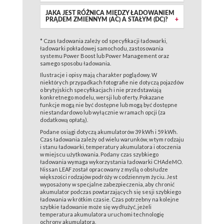
JAKA JEST RÓŻNICA MIĘDZY ŁADOWANIEM
PRĄDEM ZMIENNYM (AC) A STAŁYM (DC)?
* Czas ładowania zależy od specyfikacji ładowarki,
ładowarki pokładowej samochodu, zastosowania
systemu Power Boost lub Power Management oraz
samego sposobu ładowania.
Ilustracje i opisy mają charakter poglądowy. W
niektórych przypadkach fotografie nie dotyczą pojazdów
o brytyjskich specyfikacjach i nie przedstawiają
konkretnego modelu, wersji lub oferty. Pokazane
funkcje mogą nie być dostępne lub mogą być dostępne
niestandardowo lub wyłącznie w ramach opcji (za
dodatkową opłatą).
Podane osiągi dotyczą akumulatorów 39 kWh i 59 kWh.
Czas ładowania zależy od wielu warunków, w tym rodzaju
i stanu ładowarki, temperatury akumulatora i otoczenia
w miejscu użytkowania. Podany czas szybkiego
ładowania wymaga wykorzystania ładowarki CHAdeMO.
Nissan LEAF został opracowany z myślą o obsłudze
większości rodzajów podróży w codziennym życiu. Jest
wyposażony w specjalne zabezpieczenia, aby chronić
akumulator podczas powtarzających się sesji szybkiego
ładowania w krótkim czasie. Czas potrzebny na kolejne
szybkie ładowanie może się wydłużyć, jeżeli
temperatura akumulatora uruchomi technologię
ochrony akumulatora.