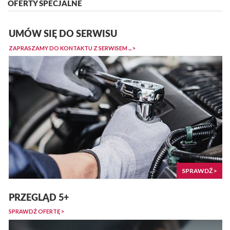
OFERTY SPECJALNE
UMÓW SIĘ DO SERWISU
ZAPRASZAMY DO KONTAKTU Z SERWISEM ... >
SPRAWDŹ >
PRZEGLĄD 5+
SPRAWDŹ OFERTĘ >