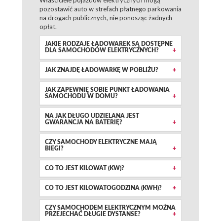
Właściciele pojazdów elektrycznych mogą
pozostawić auto w strefach płatnego parkowania
na drogach publicznych, nie ponosząc żadnych
opłat.
JAKIE RODZAJE ŁADOWAREK SĄ DOSTĘPNE
DLA SAMOCHODÓW ELEKTRYCZNYCH?
JAK ZNAJDĘ ŁADOWARKĘ W POBLIŻU?
JAK ZAPEWNIĘ SOBIE PUNKT ŁADOWANIA
SAMOCHODU W DOMU?
NA JAK DŁUGO UDZIELANA JEST
GWARANCJA NA BATERIĘ?
CZY SAMOCHODY ELEKTRYCZNE MAJĄ
BIEGI?
CO TO JEST KILOWAT (KW)?
CO TO JEST KILOWATOGODZINA (KWH)?
CZY SAMOCHODEM ELEKTRYCZNYM MOŻNA
PRZEJECHAĆ DŁUGIE DYSTANSE?