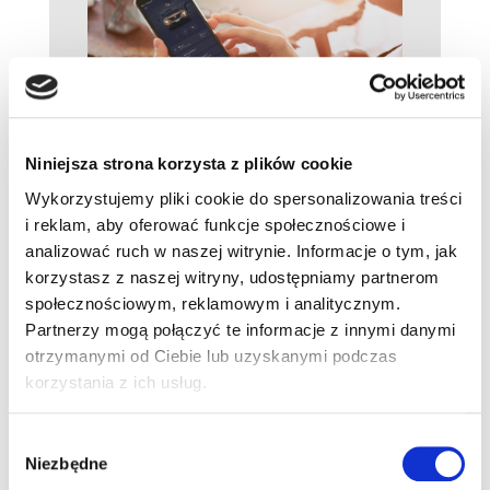
Zdalny monitoring
Dzięki aplikacji NissanConnect Services możesz
używać swojego telefonu w roli pilota do
Niniejsza strona korzysta z plików cookie
samochodu. Oznacza to, że możesz zamknąć lub
Wykorzystujemy pliki cookie do spersonalizowania treści
otworzyć samochód z dowolnego miejsca,
zlokalizować go w każdej chwili, ogrzać lub
i reklam, aby oferować funkcje społecznościowe i
schłodzić przed podróżą, a nawet ustawić
analizować ruch w naszej witrynie. Informacje o tym, jak
godzinę ładowania, kiedy taryfy są niższe.
korzystasz z naszej witryny, udostępniamy partnerom
społecznościowym, reklamowym i analitycznym.
Partnerzy mogą połączyć te informacje z innymi danymi
otrzymanymi od Ciebie lub uzyskanymi podczas
korzystania z ich usług.
Wybór
Punkty ładowania na wyciągnięcie
Niezbędne
zgody
ręki