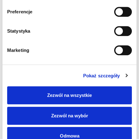
Aplikacja Nissan Charge (planowana dostępność
w Polsce w 2023 r.) oferuje wszystkie potrzebne
Preferencje
informacje w zasięgu ręki. Dzięki niej można
łatwo znaleźć najbliższy punkt ładowania w
czasie podróży i czuć się pewnie w drodze do
Statystyka
celu.
Marketing
Pokaż szczegóły
Gwarancja na baterię
Baterie litowo-jonowe stosowane obecnie w
Zezwól na wszystkie
samochodach elektrycznych Nissana są wysoce
niezawodne. Nasze baterie są objęte gwarancją
pojemności na okres 8 lat lub dystans 160 000
Zezwól na wybór
km1.
Odmowa