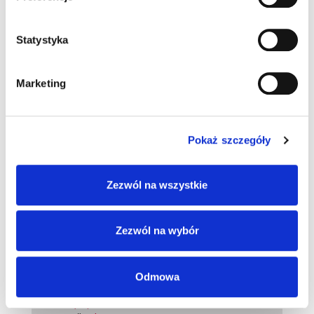
Godziny otwarcia:
Poniedziałek - Piątek:
8.00 - 16.30
tel.:
(12) 662 00 13
Statystyka
części
Marketing
Nissan PGD
Poznań
ul. Głogowska 448
Pokaż szczegóły
Informujemy o czasowym
Zezwól na wszystkie
wyłączeniu ładowarki do
samochodów elektrycznych w
naszym oddziale.
Zezwól na wybór
SALON
Godziny otwarcia:
Odmowa
Poniedziałek - Piątek:
9.00 - 18.00
Sobota:
9.00 - 14.00
tel.:
(61) 610 41 70