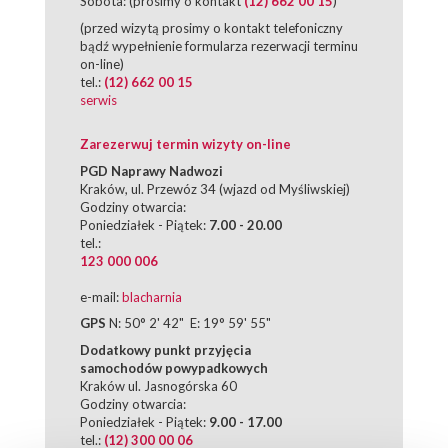
Sobota: (prosimy o kontakt
(12) 662 00 15
)
(przed wizytą prosimy o kontakt telefoniczny
bądź wypełnienie formularza rezerwacji terminu
on-line)
tel.:
(12) 662 00 15
serwis
Zarezerwuj termin wizyty on-line
PGD Naprawy Nadwozi
Kraków, ul. Przewóz 34 (wjazd od Myśliwskiej)
Godziny otwarcia:
Poniedziałek - Piątek:
7.00 - 20.00
tel.:
123 000 006
e-mail:
blacharnia
GPS
N: 50° 2' 42" E: 19° 59' 55"
Dodatkowy punkt przyjęcia
samochodów powypadkowych
Kraków ul. Jasnogórska 60
Godziny otwarcia:
Poniedziałek - Piątek:
9.00 - 17.00
tel.:
(12) 300 00 06