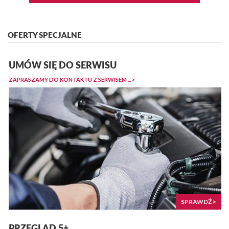
OFERTY SPECJALNE
UMÓW SIĘ DO SERWISU
ZAPRASZAMY DO KONTAKTU Z SERWISEM ... >
SPRAWDŹ >
PRZEGLĄD 5+