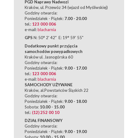
PGD Naprawy Nadwozi
Kraków, ul. Przewóz 34 (wjazd od Myśliwskiej)
Godziny otwarcia:
Poniedziałek - Piątek:
7.00 - 20.00
tel.:
123 000 006
e-mail:
blacharnia
GPS
N: 50° 2' 42" E: 19° 59' 55"
Dodatkowy punkt przyjęcia
samochodów powypadkowych
Kraków ul. Jasnogórska 60
Godziny otwarcia:
Poniedziałek - Piątek:
9.00 - 17.00
tel.:
123 000 006
e-mail:
blacharnia
SAMOCHODY UŻYWANE
Kraków, al.Powstańców Śląskich 22
Godziny otwarcia:
Poniedziałek - Piątek:
9.00 - 18.00
Sobota:
10.00 - 15.00
tel.:
(12) 252 00 10
DZIAŁ FINANSOWY
Godziny otwarcia:
Poniedziałek - Piątek:
9.00 - 19.00
Sobota:
10.00 - 15.00