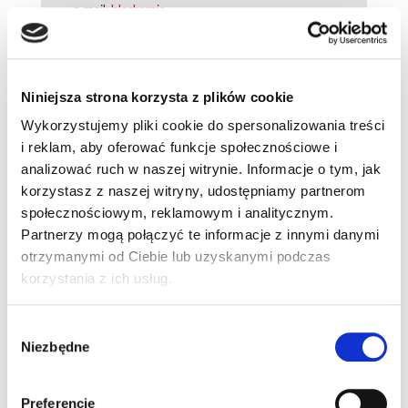
e-mail:
blacharnia
SAMOCHODY UŻYWANE
Kraków, ul. Jasnogórska 60
Godziny otwarcia:
Niniejsza strona korzysta z plików cookie
Poniedziałek - Piątek:
9.00 - 18.00
Sobota:
10.00 - 15.00
Wykorzystujemy pliki cookie do spersonalizowania treści
tel.:
(12) 662 00 10
i reklam, aby oferować funkcje społecznościowe i
DZIAŁ FINANSOWY
analizować ruch w naszej witrynie. Informacje o tym, jak
Godziny otwarcia:
korzystasz z naszej witryny, udostępniamy partnerom
Poniedziałek - Piątek:
9.00 - 19.00
Sobota:
10.00 - 15.00
społecznościowym, reklamowym i analitycznym.
tel.:
(12) 252 00 08
Partnerzy mogą połączyć te informacje z innymi danymi
e-mail:
finansowanie
otrzymanymi od Ciebie lub uzyskanymi podczas
DZIAŁ UBEZPIECZENIOWY
korzystania z ich usług.
Godziny otwarcia:
Poniedziałek - Piątek:
8.30 - 19.00
tel.:
(33) 827 00 08
Wybór
e-mail:
ubezpieczenia
Niezbędne
zgody
SKLEP CZĘŚCI
Preferencje
Kraków, ul. Jasnogórska 60