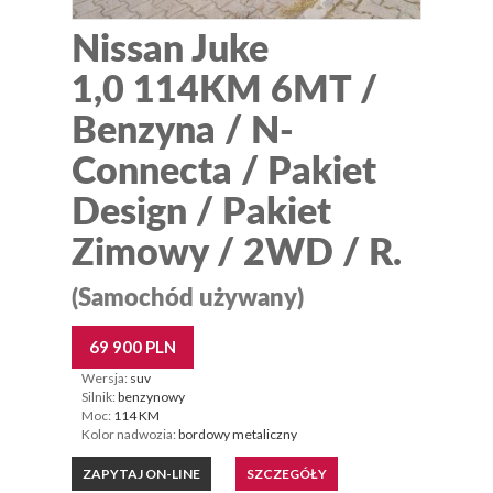
Nissan Juke
1,0 114KM 6MT /
Benzyna / N-
Connecta / Pakiet
Design / Pakiet
Zimowy / 2WD / R.
(Samochód używany)
69 900 PLN
Wersja:
suv
Silnik:
benzynowy
Moc:
114 KM
Kolor nadwozia:
bordowy metaliczny
ZAPYTAJ ON-LINE
SZCZEGÓŁY