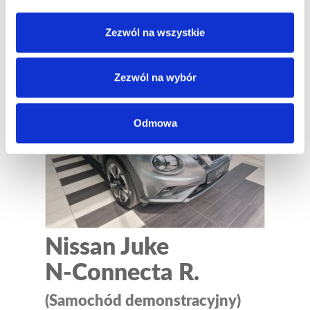
Kolor nadwozia:
czerwony metaliczny
Zezwól na wszystkie
ZAPYTAJ ON-LINE
SZCZEGÓŁY
Zezwól na wybór
Wyprzedaż
Odmowa
Nissan Juke
N-Connecta R.
(Samochód demonstracyjny)