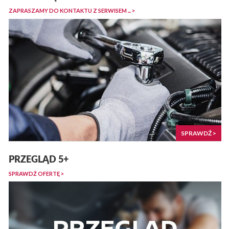
ZAPRASZAMY DO KONTAKTU Z SERWISEM ... >
SPRAWDŹ >
PRZEGLĄD 5+
SPRAWDŹ OFERTĘ >