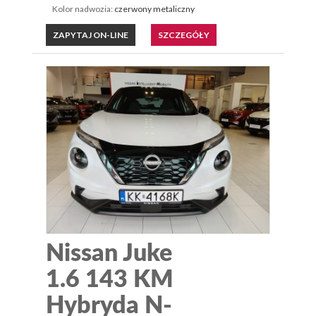
Kolor nadwozia:
czerwony metaliczny
ZAPYTAJ ON-LINE
SZCZEGÓŁY
Nissan Juke
1.6 143 KM
Hybryda N-