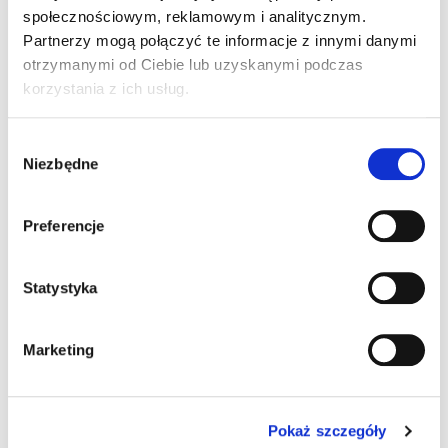
społecznościowym, reklamowym i analitycznym.
Partnerzy mogą połączyć te informacje z innymi danymi
otrzymanymi od Ciebie lub uzyskanymi podczas
korzystania z ich usług.
Wybór
Niezbędne
zgody
Nissan Juke
Preferencje
1.0 114 KM Acenta
R.
Statystyka
(Samochód używany)
Marketing
70 900 PLN
Wersja:
suv
Silnik:
benzynowy
Pokaż szczegóły
Moc:
114 KM