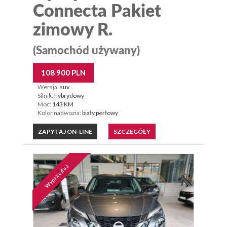
Connecta Pakiet
zimowy R.
(Samochód używany)
108 900 PLN
Wersja:
suv
Silnik:
hybrydowy
Moc:
143 KM
Kolor nadwozia:
biały perłowy
ZAPYTAJ ON-LINE
SZCZEGÓŁY
Wyprzedaż