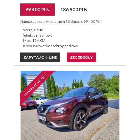
99 400
136 900
PLN
PLN
Najniższa cena w ostatnich 30 dniach: 99 400 PLN
Wersja:
suv
Silnik:
benzynowy
Moc:
114 KM
Kolor nadwozia:
srebrny perłowy
ZAPYTAJ ON-LINE
SZCZEGÓŁY
Dostępny od ręki