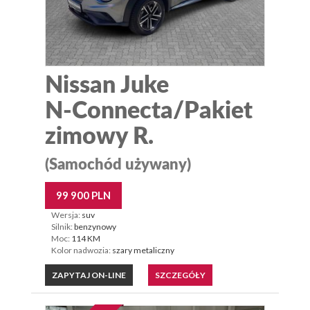
Nissan Juke
N-Connecta/Pakiet
zimowy R.
(Samochód używany)
99 900 PLN
Wersja:
suv
Silnik:
benzynowy
Moc:
114 KM
Kolor nadwozia:
szary metaliczny
ZAPYTAJ ON-LINE
SZCZEGÓŁY