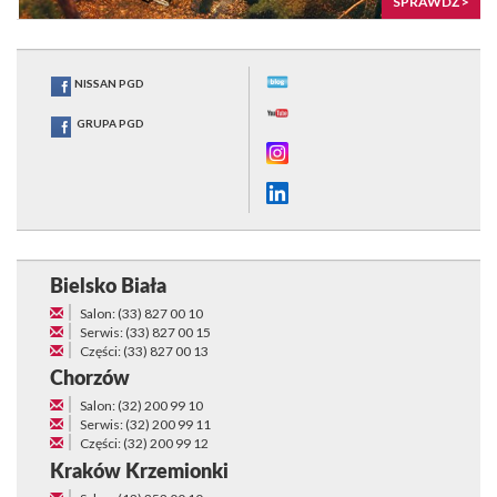
SPRAWDŹ >
NISSAN PGD
GRUPA PGD
Bielsko Biała
Salon: (33) 827 00 10
Serwis: (33) 827 00 15
Części: (33) 827 00 13
Chorzów
Salon: (32) 200 99 10
Serwis: (32) 200 99 11
Części: (32) 200 99 12
Kraków Krzemionki