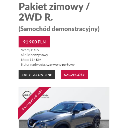
Pakiet zimowy /
2WD R.
(Samochód demonstracyjny)
91 900 PLN
Wersja:
suv
Silnik:
benzynowy
Moc:
114 KM
Kolor nadwozia:
czerwony perłowy
ZAPYTAJ ON-LINE
SZCZEGÓŁY
Dostępny od ręki