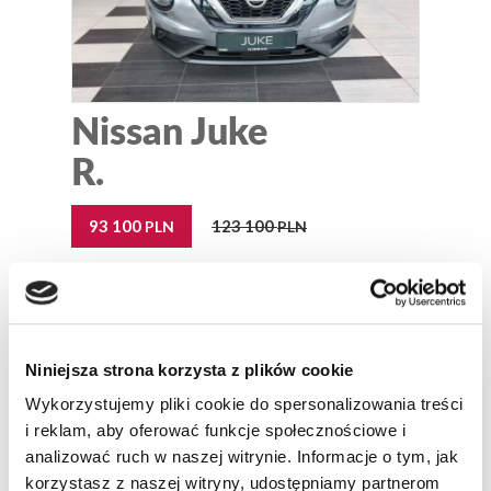
Nissan Juke
R.
93 100
123 100
PLN
PLN
Najniższa cena w ostatnich 30 dniach: 93 100 PLN
Wersja:
suv
Silnik:
benzynowy
Moc:
114 KM
Kolor nadwozia:
srebrny metaliczny
Niniejsza strona korzysta z plików cookie
ZAPYTAJ ON-LINE
SZCZEGÓŁY
Wykorzystujemy pliki cookie do spersonalizowania treści
i reklam, aby oferować funkcje społecznościowe i
analizować ruch w naszej witrynie. Informacje o tym, jak
korzystasz z naszej witryny, udostępniamy partnerom