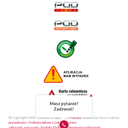
Masz pytanie?
Zadzwoń!
© Copyright 2004 - 2026 by Grupa PGD |
Polityka
Realizacja: Ena Creation
prywatności
|
Polityka plików Cookie
|
System
zgłoszeń, naruszeń
|
Kodeks Etyki i Postępowania w biznesie