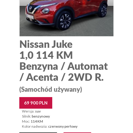
Nissan Juke
1,0 114 KM
Benzyna / Automat
/ Acenta / 2WD R.
(Samochód używany)
69 900 PLN
Wersja:
suv
Silnik:
benzynowy
Moc:
114 KM
Kolor nadwozia:
czerwony perłowy