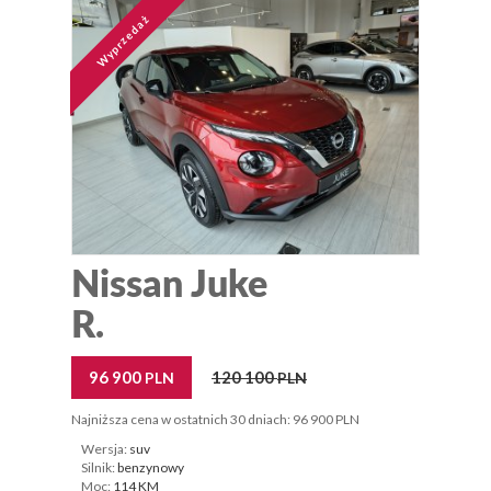
Wyprzedaż
Nissan Juke
R.
96 900
120 100
PLN
PLN
Najniższa cena w ostatnich 30 dniach: 96 900 PLN
Wersja:
suv
Silnik:
benzynowy
Moc:
114 KM