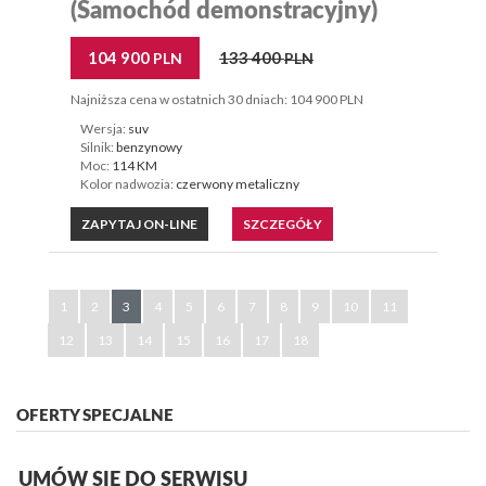
(Samochód demonstracyjny)
104 900
133 400
PLN
PLN
Najniższa cena w ostatnich 30 dniach: 104 900 PLN
Wersja:
suv
Silnik:
benzynowy
Moc:
114 KM
Kolor nadwozia:
czerwony metaliczny
ZAPYTAJ ON-LINE
SZCZEGÓŁY
1
2
3
4
5
6
7
8
9
10
11
12
13
14
15
16
17
18
OFERTY SPECJALNE
UMÓW SIĘ DO SERWISU