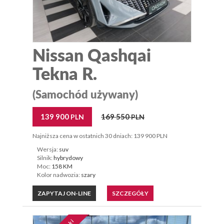
Nissan Qashqai
Tekna R.
(Samochód używany)
139 900
169 550
PLN
PLN
Najniższa cena w ostatnich 30 dniach: 139 900 PLN
Wersja:
suv
Silnik:
hybrydowy
Moc:
158 KM
Kolor nadwozia:
szary
ZAPYTAJ ON-LINE
SZCZEGÓŁY