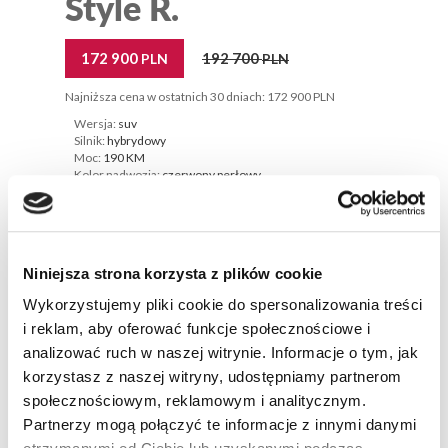
Style R.
172 900
192 700
PLN
PLN
Najniższa cena w ostatnich 30 dniach: 172 900 PLN
Wersja:
suv
Silnik:
hybrydowy
Moc:
190 KM
Kolor nadwozia:
czerwony perłowy
ZAPYTAJ ON-LINE
SZCZEGÓŁY
Dostępny od ręki
Niniejsza strona korzysta z plików cookie
Wykorzystujemy pliki cookie do spersonalizowania treści
i reklam, aby oferować funkcje społecznościowe i
analizować ruch w naszej witrynie. Informacje o tym, jak
korzystasz z naszej witryny, udostępniamy partnerom
społecznościowym, reklamowym i analitycznym.
Partnerzy mogą połączyć te informacje z innymi danymi