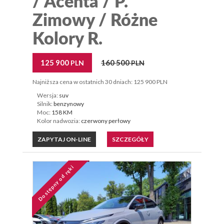
/ Acenta / P.
Zimowy / Różne
Kolory R.
125 900
160 500
PLN
PLN
Najniższa cena w ostatnich 30 dniach: 125 900 PLN
Wersja:
suv
Silnik:
benzynowy
Moc:
158 KM
Kolor nadwozia:
czerwony perłowy
ZAPYTAJ ON-LINE
SZCZEGÓŁY
Dostępny od ręki