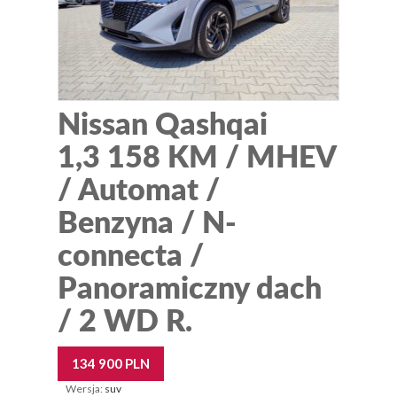
Nissan Qashqai
1,3 158 KM / MHEV
/ Automat /
Benzyna / N-
connecta /
Panoramiczny dach
/ 2 WD R.
134 900 PLN
Wersja:
suv