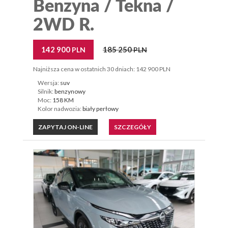
Benzyna / Tekna /
2WD R.
142 900
185 250
PLN
PLN
Najniższa cena w ostatnich 30 dniach: 142 900 PLN
Wersja:
suv
Silnik:
benzynowy
Moc:
158 KM
Kolor nadwozia:
biały perłowy
ZAPYTAJ ON-LINE
SZCZEGÓŁY