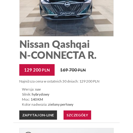
Nissan Qashqai
N-CONNECTA R.
129 200
169 700
PLN
PLN
Najniższa cena w ostatnich 30 dniach: 129 200 PLN
Wersja:
suv
Silnik:
hybrydowy
Moc:
140 KM
Kolor nadwozia:
zielony perłowy
ZAPYTAJ ON-LINE
SZCZEGÓŁY