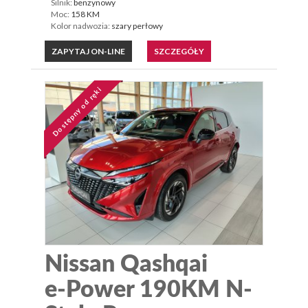
Silnik:
benzynowy
Moc:
158 KM
Kolor nadwozia:
szary perłowy
ZAPYTAJ ON-LINE
SZCZEGÓŁY
Dostępny od ręki
Nissan Qashqai
e-Power 190KM N-