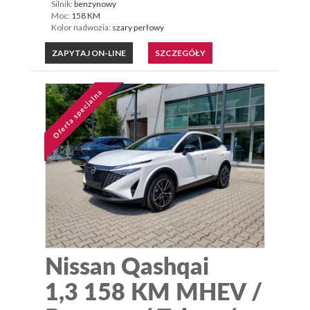
Silnik:
benzynowy
Moc:
158 KM
Kolor nadwozia:
szary perłowy
ZAPYTAJ ON-LINE
SZCZEGÓŁY
Oferta specjalna
Nissan Qashqai
1,3 158 KM MHEV /