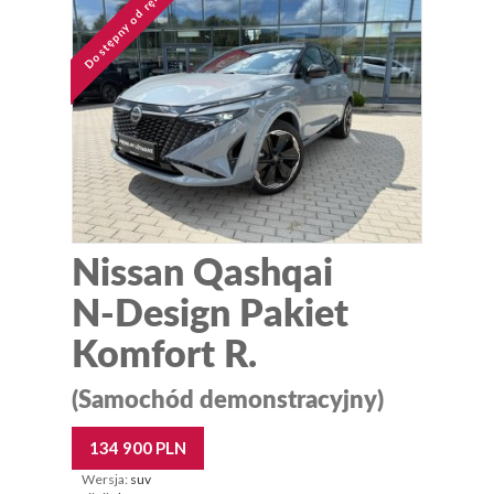
Dostępny od ręki
Nissan Qashqai
N-Design Pakiet
Komfort R.
(Samochód demonstracyjny)
134 900 PLN
Wersja:
suv