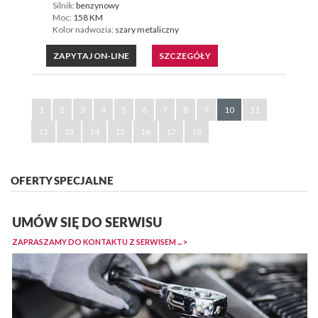
Silnik:
benzynowy
Moc:
158 KM
Kolor nadwozia:
szary metaliczny
ZAPYTAJ ON-LINE
SZCZEGÓŁY
1
2
3
4
5
6
7
8
9
10
11
12
13
14
15
16
17
18
OFERTY SPECJALNE
UMÓW SIĘ DO SERWISU
ZAPRASZAMY DO KONTAKTU Z SERWISEM ... >