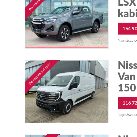
LSX
kabi
164 9
Najniższa c
Niss
Dostępny od ręki
Van
150
116 7
Najniższa c