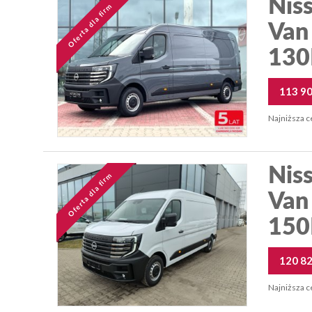
Niss
Oferta dla firm
Van
130
113 9
Najniższa c
Niss
Oferta dla firm
Van
150
120 8
Najniższa c