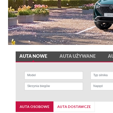
AUTA NOWE
AUTA UŻYWANE
A
AUTA OSOBOWE
AUTA DOSTAWCZE