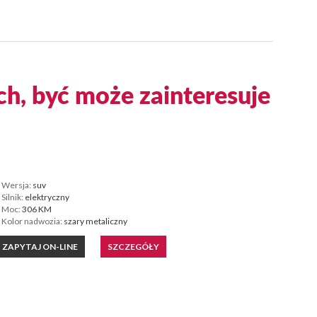
ch, być może zainteresuje
Wersja:
suv
Silnik:
elektryczny
Moc:
306 KM
Kolor nadwozia:
szary metaliczny
ZAPYTAJ ON-LINE
SZCZEGÓŁY