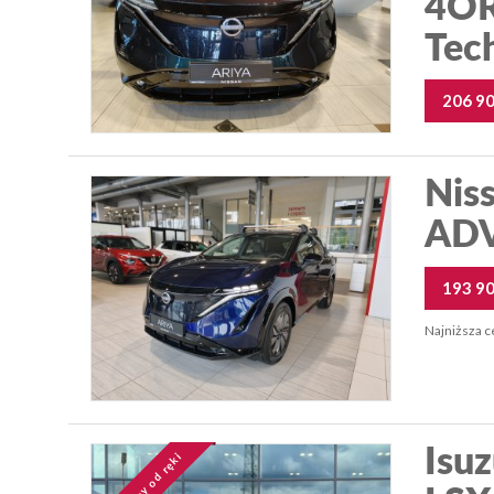
4OR
Tec
206 9
Nis
ADV
193 9
Najniższa c
Isu
Dostępny od ręki