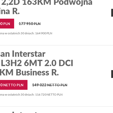
 2,2D 163KM Podwójna
na R.
00
177 950
PLN
PLN
ena w ostatnich 30 dniach: 164 900 PLN
an Interstar
 L3H2 6MT 2.0 DCI
KM Business R.
20
149 022
NETTO PLN
NETTO PLN
ena w ostatnich 30 dniach: 116 720 NETTO PLN