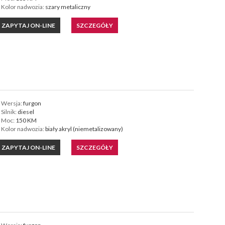
Kolor nadwozia:
szary metaliczny
ZAPYTAJ ON-LINE
SZCZEGÓŁY
Wersja:
furgon
Silnik:
diesel
Moc:
150 KM
Kolor nadwozia:
biały akryl (niemetalizowany)
ZAPYTAJ ON-LINE
SZCZEGÓŁY