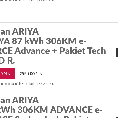
ena w ostatnich 30 dniach: 199 900 PLN
san ARIYA
YA 87 kWh 306KM e-
CE Advance + Pakiet Tech
 R.
00
255 900
PLN
PLN
ena w ostatnich 30 dniach: 182 900 PLN
san ARIYA
kWh 306KM ADVANCE e-