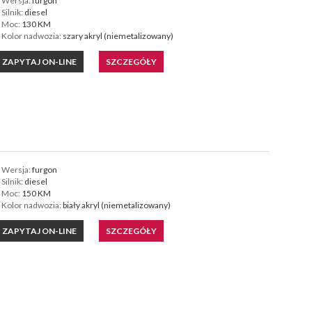
Wersja:
furgon
Silnik:
diesel
Moc:
130 KM
Kolor nadwozia:
szary akryl (niemetalizowany)
ZAPYTAJ ON-LINE
SZCZEGÓŁY
Wersja:
furgon
Silnik:
diesel
Moc:
150 KM
Kolor nadwozia:
biały akryl (niemetalizowany)
ZAPYTAJ ON-LINE
SZCZEGÓŁY