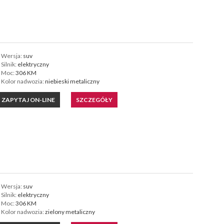
Wersja:
suv
Silnik:
elektryczny
Moc:
306 KM
Kolor nadwozia:
niebieski metaliczny
ZAPYTAJ ON-LINE
SZCZEGÓŁY
Wersja:
suv
Silnik:
elektryczny
Moc:
306 KM
Kolor nadwozia:
zielony metaliczny