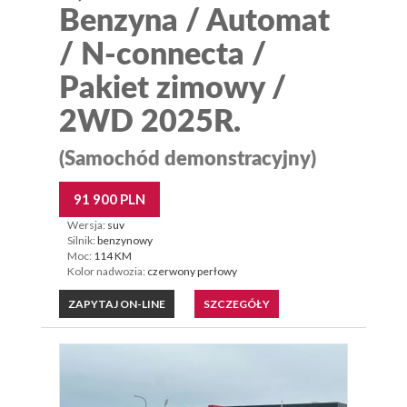
Benzyna / Automat
/ N-connecta /
Pakiet zimowy /
2WD 2025R.
(Samochód demonstracyjny)
91 900 PLN
Wersja:
suv
Silnik:
benzynowy
Moc:
114 KM
Kolor nadwozia:
czerwony perłowy
ZAPYTAJ ON-LINE
SZCZEGÓŁY