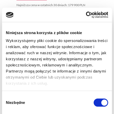
Najniższa cena w ostatnich 30 dniach: 179 900 PLN
Wersja:
suv
Silnik:
hybrydowy
Moc:
213 KM
Kolor nadwozia:
szary metaliczny
Niniejsza strona korzysta z plików cookie
ZAPYTAJ ON-LINE
SZCZEGÓŁY
Wykorzystujemy pliki cookie do spersonalizowania treści
i reklam, aby oferować funkcje społecznościowe i
Wyprzedaż
analizować ruch w naszej witrynie. Informacje o tym, jak
korzystasz z naszej witryny, udostępniamy partnerom
społecznościowym, reklamowym i analitycznym.
Partnerzy mogą połączyć te informacje z innymi danymi
otrzymanymi od Ciebie lub uzyskanymi podczas
korzystania z ich usług.
Wybór
Niezbędne
zgody
Nissan Qashqai