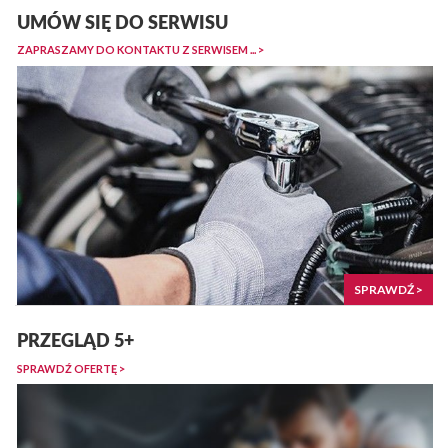
UMÓW SIĘ DO SERWISU
ZAPRASZAMY DO KONTAKTU Z SERWISEM ... >
SPRAWDŹ >
PRZEGLĄD 5+
SPRAWDŹ OFERTĘ >