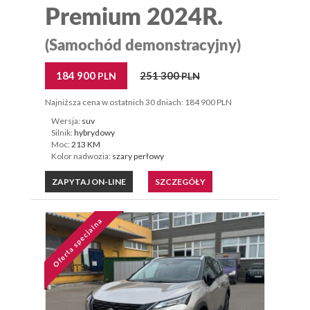
Premium 2024R.
(Samochód demonstracyjny)
184 900
251 300
PLN
PLN
Najniższa cena w ostatnich 30 dniach: 184 900 PLN
Wersja:
suv
Silnik:
hybrydowy
Moc:
213 KM
Kolor nadwozia:
szary perłowy
ZAPYTAJ ON-LINE
SZCZEGÓŁY
Oferta specjalna