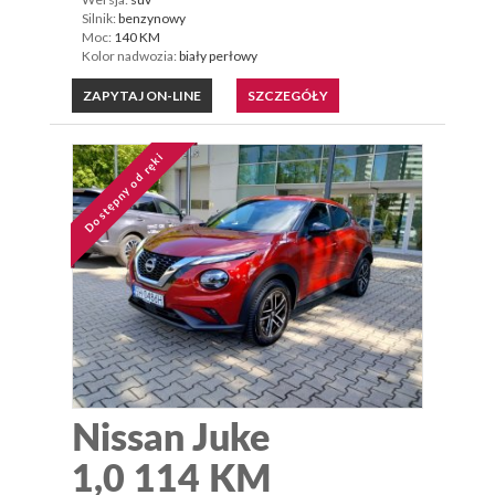
Silnik:
benzynowy
Moc:
140 KM
Kolor nadwozia:
biały perłowy
ZAPYTAJ ON-LINE
SZCZEGÓŁY
Dostępny od ręki
Nissan Juke
1,0 114 KM