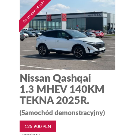
Dostępny od ręki
Nissan Qashqai
1.3 MHEV 140KM
TEKNA 2025R.
(Samochód demonstracyjny)
125 900 PLN
Wersja:
suv