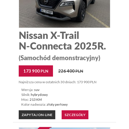
Nissan X-Trail
N-Connecta 2025R.
(Samochód demonstracyjny)
173 900
226 400
PLN
PLN
Najniższa cena w ostatnich 30 dniach: 173 900 PLN
Wersja:
suv
Silnik:
hybrydowy
Moc:
213 KM
Kolor nadwozia:
złoty perłowy
ZAPYTAJ ON-LINE
SZCZEGÓŁY