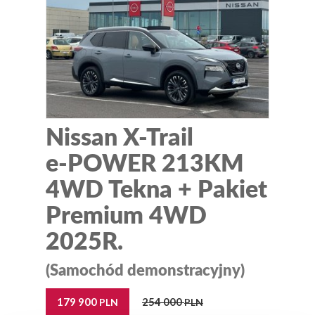
Nissan X-Trail
e-POWER 213KM
4WD Tekna + Pakiet
Premium 4WD
2025R.
(Samochód demonstracyjny)
179 900
254 000
PLN
PLN