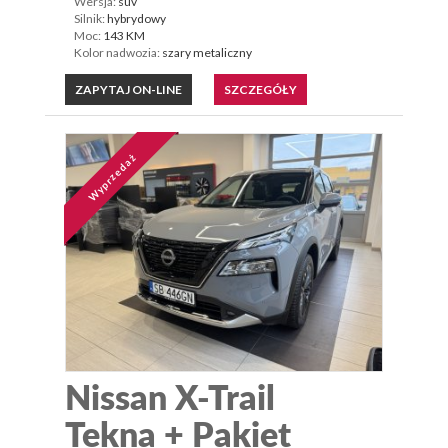
Wersja:
suv
Silnik:
hybrydowy
Moc:
143 KM
Kolor nadwozia:
szary metaliczny
ZAPYTAJ ON-LINE
SZCZEGÓŁY
Wyprzedaż
Nissan X-Trail
Tekna + Pakiet