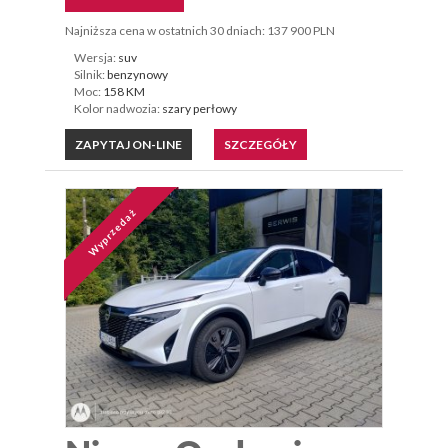
Najniższa cena w ostatnich 30 dniach: 137 900 PLN
Wersja:
suv
Silnik:
benzynowy
Moc:
158 KM
Kolor nadwozia:
szary perłowy
ZAPYTAJ ON-LINE
SZCZEGÓŁY
Wyprzedaż