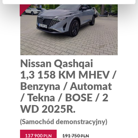
Nissan Qashqai
1,3 158 KM MHEV /
Benzyna / Automat
/ Tekna / BOSE / 2
WD 2025R.
(Samochód demonstracyjny)
137 900
191 750
PLN
PLN