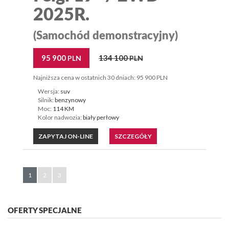
2025R.
(Samochód demonstracyjny)
95 900
134 100
PLN
PLN
Najniższa cena w ostatnich 30 dniach: 95 900 PLN
Wersja:
suv
Silnik:
benzynowy
Moc:
114 KM
Kolor nadwozia:
biały perłowy
ZAPYTAJ ON-LINE
SZCZEGÓŁY
1
2
3
OFERTY SPECJALNE