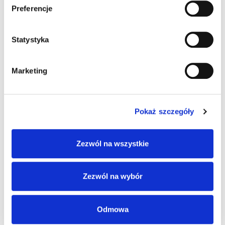
Preferencje
1,3 158 KM MHEV /
Benzyna / Tekna+ /
Statystyka
2WD 2025R.
Marketing
(Samochód demonstracyjny)
137 900
180 650
PLN
PLN
Pokaż szczegóły
Najniższa cena w ostatnich 30 dniach: 137 900 PLN
Wersja:
suv
Silnik:
benzynowy
Zezwól na wszystkie
Moc:
158 KM
Kolor nadwozia:
zielony perłowy
ZAPYTAJ ON-LINE
SZCZEGÓŁY
Zezwól na wybór
Wyprzedaż
Odmowa