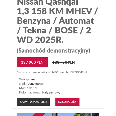
Nissan Qashqai
1,3 158 KM MHEV /
Benzyna / Automat
/ Tekna / BOSE / 2
WD 2025R.
(Samochód demonstracyjny)
137 900
188 750
PLN
PLN
Najniższa cena w ostatnich 30 dniach: 137 900 PLN
Wersja:
suv
Silnik:
benzynowy
Moc:
158 KM
Kolor nadwozia:
biały perłowy
ZAPYTAJ ON-LINE
SZCZEGÓŁY