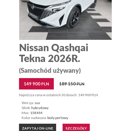
Nissan Qashqai
Tekna 2026R.
(Samochód używany)
149 900
189 150
PLN
PLN
Najniższa cena w ostatnich 30 dniach: 149 900 PLN
Wersja:
suv
Silnik:
hybrydowy
Moc:
158 KM
Kolor nadwozia:
biały perłowy
ZAPYTAJ ON-LINE
SZCZEGÓŁY