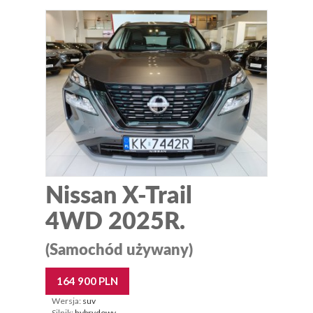
Nissan X-Trail
4WD 2025R.
(Samochód używany)
164 900 PLN
Wersja:
suv
Silnik:
hybrydowy