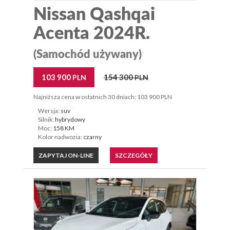
Nissan Qashqai
Acenta 2024R.
(Samochód używany)
103 900
154 300
PLN
PLN
Najniższa cena w ostatnich 30 dniach: 103 900 PLN
Wersja:
suv
Silnik:
hybrydowy
Moc:
158 KM
Kolor nadwozia:
czarny
ZAPYTAJ ON-LINE
SZCZEGÓŁY