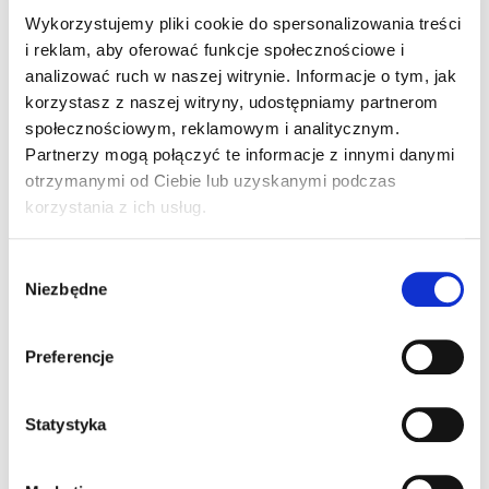
Wykorzystujemy pliki cookie do spersonalizowania treści
i reklam, aby oferować funkcje społecznościowe i
analizować ruch w naszej witrynie. Informacje o tym, jak
korzystasz z naszej witryny, udostępniamy partnerom
społecznościowym, reklamowym i analitycznym.
Partnerzy mogą połączyć te informacje z innymi danymi
otrzymanymi od Ciebie lub uzyskanymi podczas
korzystania z ich usług.
Nissan Qashqai
Tekna 2026R.
Wybór
Niezbędne
zgody
(Samochód używany)
142 900
181 150
Preferencje
PLN
PLN
Najniższa cena w ostatnich 30 dniach: 142 900 PLN
Statystyka
Wersja:
suv
Silnik:
hybrydowy
Moc:
158 KM
Kolor nadwozia:
biały perłowy