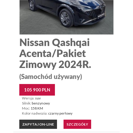
Nissan Qashqai
Acenta/Pakiet
Zimowy 2024R.
(Samochód używany)
105 900 PLN
Wersja:
suv
Silnik:
benzynowy
Moc:
158 KM
Kolor nadwozia:
czarny perłowy
ZAPYTAJ ON-LINE
SZCZEGÓŁY