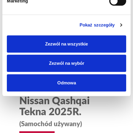
Marketing
ZAPYTAJ ON-LINE
SZCZEGÓŁY
Pokaż szczegóły
Zezwól na wszystkie
Zezwól na wybór
Odmowa
Nissan Qashqai
Tekna 2025R.
(Samochód używany)