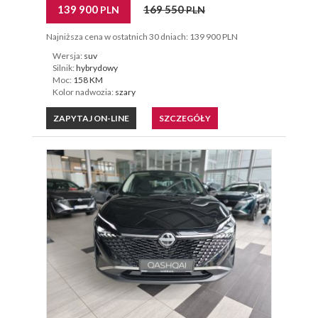
139 900
169 550
PLN
PLN
Najniższa cena w ostatnich 30 dniach: 139 900 PLN
Wersja:
suv
Silnik:
hybrydowy
Moc:
158 KM
Kolor nadwozia:
szary
ZAPYTAJ ON-LINE
SZCZEGÓŁY