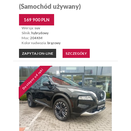
(Samochód używany)
169 900 PLN
Wersja:
suv
Silnik:
hybrydowy
Moc:
204 KM
Kolor nadwozia:
brązowy
ZAPYTAJ ON-LINE
SZCZEGÓŁY
Dostępny od ręki