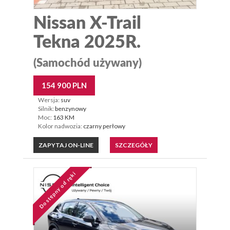
Nissan X-Trail
Tekna 2025R.
(Samochód używany)
154 900 PLN
Wersja:
suv
Silnik:
benzynowy
Moc:
163 KM
Kolor nadwozia:
czarny perłowy
ZAPYTAJ ON-LINE
SZCZEGÓŁY
Dostępny od ręki