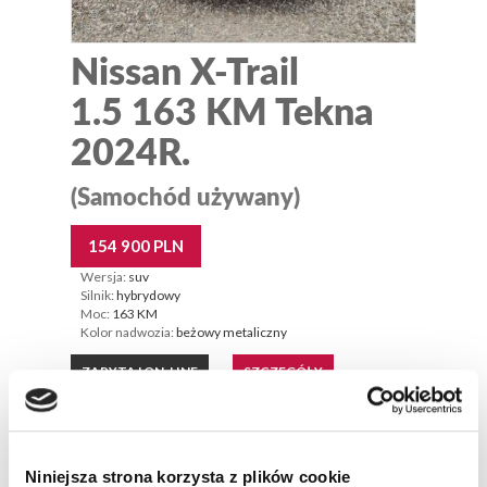
Nissan X-Trail
1.5 163 KM Tekna
2024R.
(Samochód używany)
154 900 PLN
Wersja:
suv
Silnik:
hybrydowy
Moc:
163 KM
Kolor nadwozia:
beżowy metaliczny
ZAPYTAJ ON-LINE
SZCZEGÓŁY
Dostępny od ręki
Niniejsza strona korzysta z plików cookie