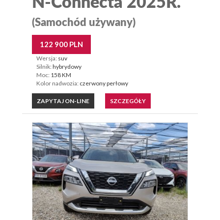
N-Connecta 2025R.
(Samochód używany)
122 900 PLN
Wersja:
suv
Silnik:
hybrydowy
Moc:
158 KM
Kolor nadwozia:
czerwony perłowy
ZAPYTAJ ON-LINE
SZCZEGÓŁY