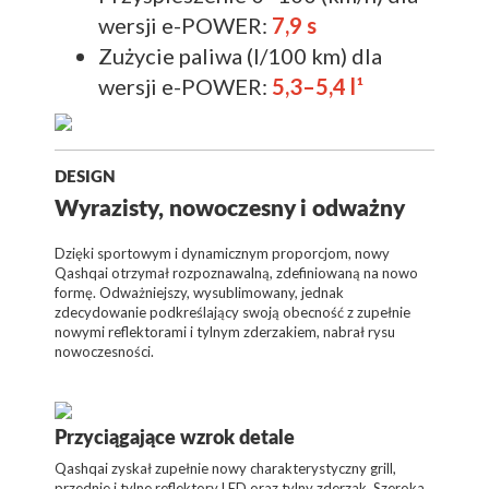
wersji e-POWER:
7,9 s
Zużycie paliwa (l/100 km) dla
wersji e-POWER:
5,3–5,4 l¹
DESIGN
Wyrazisty, nowoczesny i odważny
Dzięki sportowym i dynamicznym proporcjom, nowy
Qashqai otrzymał rozpoznawalną, zdefiniowaną na nowo
formę. Odważniejszy, wysublimowany, jednak
zdecydowanie podkreślający swoją obecność z zupełnie
nowymi reflektorami i tylnym zderzakiem, nabrał rysu
nowoczesności.
Przyciągające wzrok detale
Qashqai zyskał zupełnie nowy charakterystyczny grill,
przednie i tylne reflektory LED oraz tylny zderzak. Szeroka