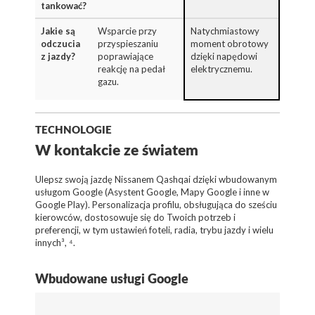
tankować?
Jakie są
Wsparcie przy
Natychmiastowy
odczucia
przyspieszaniu
moment obrotowy
z jazdy?
poprawiające
dzięki napędowi
reakcję na pedał
elektrycznemu.
gazu.
TECHNOLOGIE
W kontakcie ze światem
Ulepsz swoją jazdę Nissanem Qashqai dzięki wbudowanym
usługom Google (Asystent Google, Mapy Google i inne w
Google Play). Personalizacja profilu, obsługująca do sześciu
kierowców, dostosowuje się do Twoich potrzeb i
preferencji, w tym ustawień foteli, radia, trybu jazdy i wielu
innych³, ⁴.
Wbudowane usługi Google