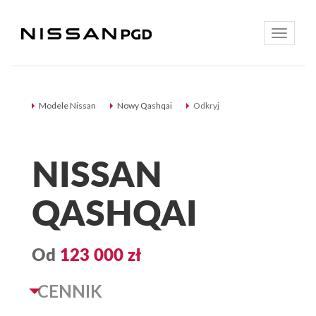
Toggle
navigatio
Modele Nissan
Nowy Qashqai
Odkryj
NISSAN
QASHQAI
Od
123 000 zł
CENNIK