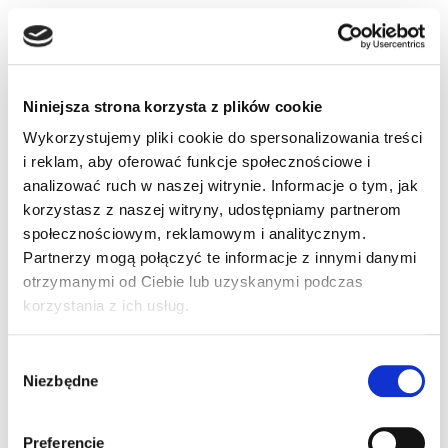
Twój Nissan Qashqai staje się coraz lepszy dzięki
regularnym bezprzewodowym aktualizacjom (wymagane
połączenie z internetem).
Niniejsza strona korzysta z plików cookie
Wykorzystujemy pliki cookie do spersonalizowania treści
i reklam, aby oferować funkcje społecznościowe i
analizować ruch w naszej witrynie. Informacje o tym, jak
korzystasz z naszej witryny, udostępniamy partnerom
społecznościowym, reklamowym i analitycznym.
Partnerzy mogą połączyć te informacje z innymi danymi
otrzymanymi od Ciebie lub uzyskanymi podczas
korzystania z ich usług.
Poczuj wygodę, łącząc samochód ze
smartfonem
Wybór
Bądź na bieżąco ze stanem technicznym swojego pojazdu
Niezbędne
zgody
dzięki aplikacji NissanConnect App i sprawdzaj ciśnienie w
oponach, ciśnienie oleju, stan hamulców i wiele więcej⁸, ⁹.
Preferencje