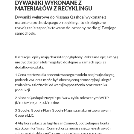
DYWANIKI WYKONANE Z
MATERIAŁÓW Z RECYKLINGU
Dywaniki welurowe do Nissana Qashqai wykonane z
materiału pochodzącego z recyklingu to ekologiczne
rozwiązanie zaprojektowane do ochrony podłogi Twojego
samochodu.
Ilustracje i opisy mają charakter poglądowy. Pokazane opcje mogą
nie być dostępne lub mogą być dostępne w ramach opcji za
dodatkową opłatą.
1 Cena startowa dla prezentowanego modelu obejmuje akcyzę,
podatek VAT oraz może być obecną ceną promocyjną i ulegać
zmianie w zależności od wersji wyposażenia oraz rocznika
produkcji.
2 Nissan Qashqai: zużycie paliwa w cyklu mieszanym WLTP
(l/100km): 5,3–5,4 l/100 km.
3 Google, Google Play i Google Maps są znakami towarowymi
Google LLC.
4 Aby korzystać z usług NissanConnect, potrzebujesz konta
użytkownika NissanConnect oraz musisz się zarejestrować i
zalogować do NissanConnect przy użyciu swojej nazwy