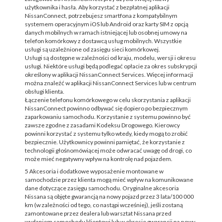
użytkownika i hasła. Aby korzystać z bezpłatnej aplikacji
NissanConnect, potrzebujesz smartfona z kompatybilnym
systemem operacyjnym iOS lub Android oraz karty SIM z opcją
danych mobilnych w ramach istniejącej lub osobnej umowy na
telefon komórkowy z dostawcą usług mobilnych. Wszystkie
usługi są uzależnione od zasięgu sieci komórkowej.
Usługi są dostępne w zależności od kraju, modelu, wersji i okresu
usługi. Niektóre usługi będą podlegać opłacie za okres subskrypcji
określony w aplikacji NissanConnect Services. Więcej informacji
można znaleźć w aplikacji NissanConnect Services lub w centrum
obsługi klienta.
Łączenie telefonu komórkowego w celu skorzystania z aplikacji
NissanConnect powinno odbywać się dopiero po bezpiecznym
zaparkowaniu samochodu. Korzystanie z systemu powinno być
zawsze zgodne z zasadami Kodeksu Drogowego. Kierowcy
powinni korzystać z systemu tylko wtedy, kiedy mogą to zrobić
bezpiecznie. Użytkownicy powinni pamiętać, że korzystanie z
technologii głośnomówiącej może odwracać uwagę od drogi, co
może mieć negatywny wpływ na kontrolę nad pojazdem.
5 Akcesoria i dodatkowe wyposażenie montowane w
samochodzie przez klienta mogą mieć wpływ na komunikowane
dane dotyczące zasięgu samochodu. Oryginalne akcesoria
Nissana są objęte gwarancją na nowy pojazd przez 3 lata/100 000
km (w zależności od tego, co nastąpi wcześniej), jeśli zostaną
zamontowane przez dealera lub warsztat Nissana przed
wydaniem samochodu klientowi lub w okresie gwarancji na nowy