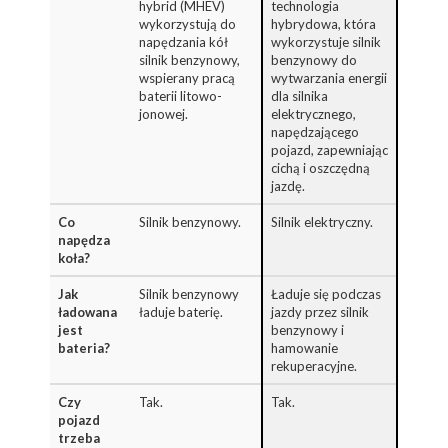
hybrid (MHEV)
technologia
wykorzystują do
hybrydowa, która
napędzania kół
wykorzystuje silnik
silnik benzynowy,
benzynowy do
wspierany pracą
wytwarzania energii
baterii litowo-
dla silnika
jonowej.
elektrycznego,
napędzającego
pojazd, zapewniając
cichą i oszczędną
jazdę.
Co
Silnik benzynowy.
Silnik elektryczny.
napędza
koła?
Jak
Silnik benzynowy
Ładuje się podczas
ładowana
ładuje baterię.
jazdy przez silnik
jest
benzynowy i
bateria?
hamowanie
rekuperacyjne.
Czy
Tak.
Tak.
pojazd
trzeba